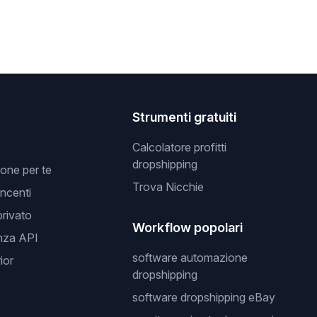
Strumenti gratuiti
Calcolatore profitti
dropshipping
one per te
Trova Nicchie
incenti
privato
Workflow popolari
nza API
software automazione
ior
dropshipping
software dropshipping eBay