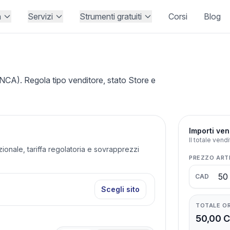
à
Servizi
Strumenti gratuiti
Corsi
Blog
A). Regola tipo venditore, stato Store e
Importi ven
Il totale vend
azionale, tariffa regolatoria e sovrapprezzi
PREZZO ART
CAD
Scegli sito
TOTALE O
50,00 