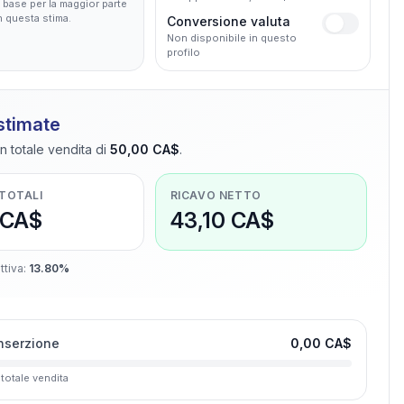
base per la maggior parte
in questa stima.
Conversione valuta
Non disponibile in questo
profilo
 stimate
n totale vendita di
50,00 CA$
.
 TOTALI
RICAVO NETTO
 CA$
43,10 CA$
ttiva
:
13.80%
inserzione
0,00 CA$
 totale vendita