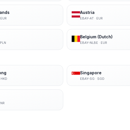
lands
Austria
·
EUR
EBAY-AT
·
EUR
Belgium (Dutch)
PLN
EBAY-NLBE
·
EUR
ong
Singapore
·
HKD
EBAY-SG
·
SGD
INR