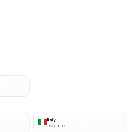
Italy
EBAY-IT
·
EUR