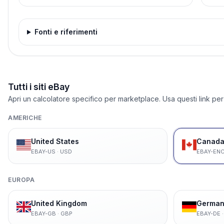
Fonti e riferimenti
Tutti i siti eBay
Apri un calcolatore specifico per marketplace. Usa questi link per
AMERICHE
United States
Canada 
EBAY-US
·
USD
EBAY-EN
EUROPA
United Kingdom
German
EBAY-GB
·
GBP
EBAY-DE