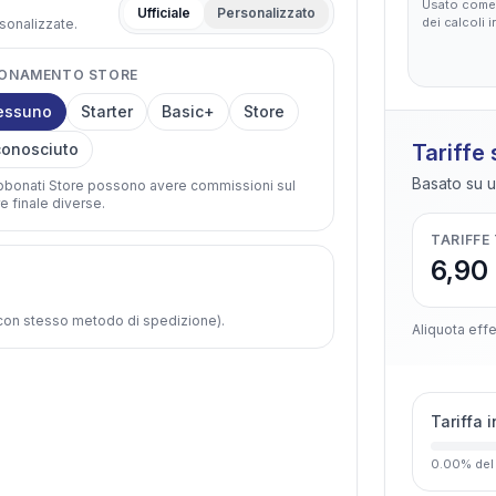
Usato come 
Ufficiale
Personalizzato
dei calcoli 
rsonalizzate.
ONAMENTO STORE
essuno
Starter
Basic+
Store
onosciuto
Tariffe
Basato su u
abbonati Store possono avere commissioni sul
e finale diverse.
TARIFFE
6,90
e con stesso metodo di spedizione).
Aliquota effe
Tariffa 
0.00
%
del