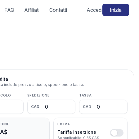
FAQ
Affiliati
Contatti
Accedi
Inizia
dita
ita include prezzo articolo, spedizione e tasse.
ICOLO
SPEDIZIONE
TASSA
CAD
CAD
RDINE
EXTRA
CA$
Tariffa inserzione
Se applicabile: 0,35 CA$