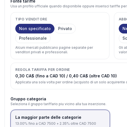
Fonte tariffe
Usa un profilo ufficiale quando disponibile oppure inserisci tariffe pe
TIPO VENDITORE
ABB
Non specificato
Privato
N
Professionale
Sc
Alcuni mercati pubblicano pagine separate per
Gli 
venditori privati e professionali.
valor
REGOLA TARIFFA PER ORDINE
0,30 CA$ (fino a CAD 10) / 0,40 CA$ (oltre CAD 10)
Applicata una sola volta per ordine (acquisto di un solo acquirent
Gruppo categoria
Seleziona il gruppo tariffario piu vicino alla tua inserzione.
La maggior parte delle categorie
13.00% fino a CAD 7500 + 2.35% oltre CAD 7500