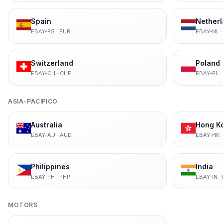
Spain
Nether
EBAY-ES
·
EUR
EBAY-NL
Switzerland
Poland
EBAY-CH
·
CHF
EBAY-PL
·
ASIA-PACIFICO
Australia
Hong K
EBAY-AU
·
AUD
EBAY-HK
Philippines
India
EBAY-PH
·
PHP
EBAY-IN
·
MOTORS