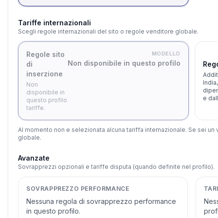
Tariffe internazionali
Scegli regole internazionali del sito o regole venditore globale.
Regole sito
MODELLO
Non disponibile in questo profilo
di
Rego
inserzione
Addit
India
Non
dipen
disponibile in
e dal
questo profilo
tariffe.
Al momento non e selezionata alcuna tariffa internazionale. Se sei un
globale.
Avanzate
Sovrapprezzi opzionali e tariffe disputa (quando definite nel profilo).
SOVRAPPREZZO PERFORMANCE
TAR
Nessuna regola di sovrapprezzo performance
Ness
in questo profilo.
profi