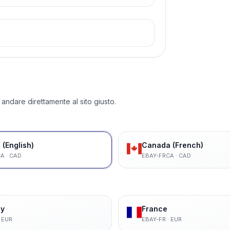
 andare direttamente al sito giusto.
(English)
Canada (French)
CA
·
CAD
EBAY-FRCA
·
CAD
y
France
·
EUR
EBAY-FR
·
EUR