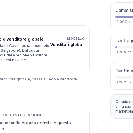
Commissi
13.00
%
de
le venditore globale
MODELLO
Tariffa 
Venditori globali
ional Countries (ad esempio
, Singapore). L aliquota
0.80
%
del
de dalla regione venditore
la destinazione.
Tariffa 
 venditore globale, passa a Regole venditore
0.00
%
del
Questa e 
annuncio, 
marketpla
IFFA CONTESTAZIONE
una tariffa disputa definita in questo
lo.