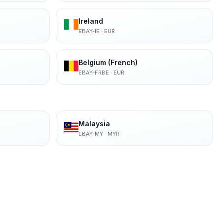
Ireland
EBAY-IE
·
EUR
Belgium (French)
EBAY-FRBE
·
EUR
Malaysia
EBAY-MY
·
MYR