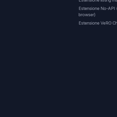
Estensione listing m
Estensione No-API 
browser)
Estensione VeRO C