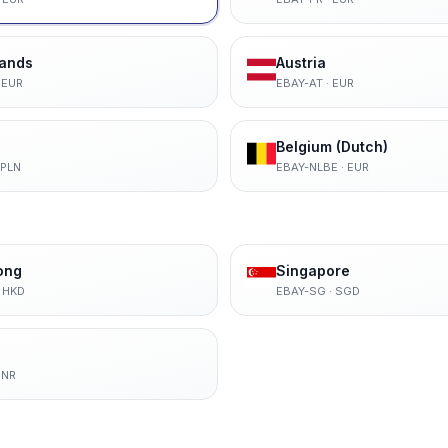
lands
Austria
·
EUR
EBAY-AT
·
EUR
Belgium (Dutch)
PLN
EBAY-NLBE
·
EUR
ong
Singapore
·
HKD
EBAY-SG
·
SGD
INR