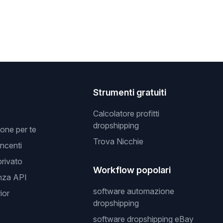
Strumenti gratuiti
Calcolatore profitti
dropshipping
one per te
Trova Nicchie
incenti
privato
Workflow popolari
nza API
software automazione
ior
dropshipping
software dropshipping eBay