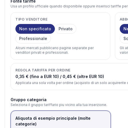
Fonte tariffe
Usa un profilo ufficiale quando disponibile oppure inserisci tariffe pe
TIPO VENDITORE
ABB
Non specificato
Privato
N
Professionale
Sc
Alcuni mercati pubblicano pagine separate per
Gli 
venditori privati e professionali.
valor
REGOLA TARIFFA PER ORDINE
0,35 € (fino a EUR 10) / 0,45 € (oltre EUR 10)
Applicata una sola volta per ordine (acquisto di un solo acquirent
Gruppo categoria
Seleziona il gruppo tariffario piu vicino alla tua inserzione.
Aliquota di esempio principale (molte
categorie)