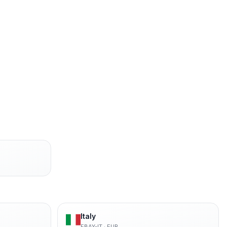
Italy
EBAY-IT
·
EUR