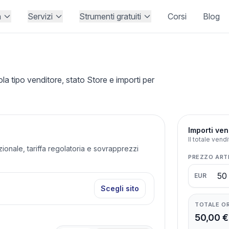
à
Servizi
Strumenti gratuiti
Corsi
Blog
tipo venditore, stato Store e importi per
Importi ven
Il totale vend
azionale, tariffa regolatoria e sovrapprezzi
PREZZO ART
EUR
Scegli sito
TOTALE O
50,00 €