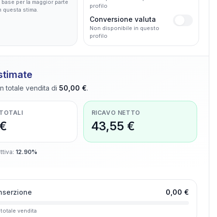
base per la maggior parte
profilo
in questa stima.
Conversione valuta
Non disponibile in questo
profilo
 stimate
n totale vendita di
50,00 €
.
 TOTALI
RICAVO NETTO
 €
43,55 €
ttiva
:
12.90%
inserzione
0,00 €
 totale vendita