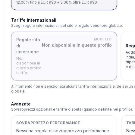
12.00% fino a EUR 990 + 3.00% oltre EUR 990
Tariffe internazionali
Scegli regole internazionali del sito o regole venditore globale.
Regole sito
MODELLO
Non disponibile in questo profilo
di
Rego
inserzione
Addit
India
Non
dipen
disponibile in
e dal
questo profilo
tariffe.
Al momento non e selezionata alcuna tariffa internazionale. Se sei un
globale.
Avanzate
Sovrapprezzi opzionali e tariffe disputa (quando definite nel profilo).
SOVRAPPREZZO PERFORMANCE
TAR
Nessuna regola di sovrapprezzo performance
Ness