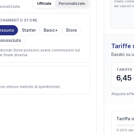
Usato come 
Ufficiale
Personalizzato
dei calcoli 
rsonalizzate.
ONAMENTO STORE
essuno
Starter
Basic+
Store
onosciuto
Tariffe
abbonati Store possono avere commissioni sul
Basato su u
e finale diverse.
TARIFFE
6,45
e con stesso metodo di spedizione).
Aliquota effe
Tariffa 
0.00
%
del