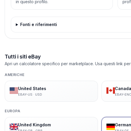
in questo profilo.
profi
Fonti e riferimenti
Tutti i siti eBay
Apri un calcolatore specifico per marketplace. Usa questi link per
AMERICHE
United States
Canada 
EBAY-US
·
USD
EBAY-EN
EUROPA
United Kingdom
German
EBAY-GB
·
GBP
EBAY-DE