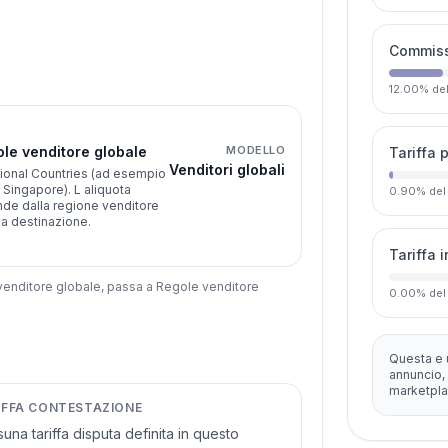
Commissi
12.00
%
de
le venditore globale
MODELLO
Tariffa 
Venditori globali
ional Countries (ad esempio
, Singapore). L aliquota
0.90
%
del
de dalla regione venditore
la destinazione.
Tariffa 
 venditore globale, passa a Regole venditore
0.00
%
del
Questa e 
annuncio, 
marketpla
IFFA CONTESTAZIONE
una tariffa disputa definita in questo