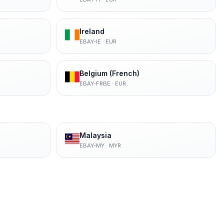
Ireland
EBAY-IE
·
EUR
Belgium (French)
EBAY-FRBE
·
EUR
Malaysia
EBAY-MY
·
MYR