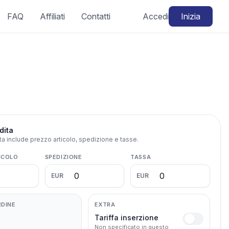
FAQ
Affiliati
Contatti
Accedi
Inizia
dita
ita include prezzo articolo, spedizione e tasse.
ICOLO
SPEDIZIONE
TASSA
EUR
EUR
RDINE
EXTRA
Tariffa inserzione
Non specificato in questo