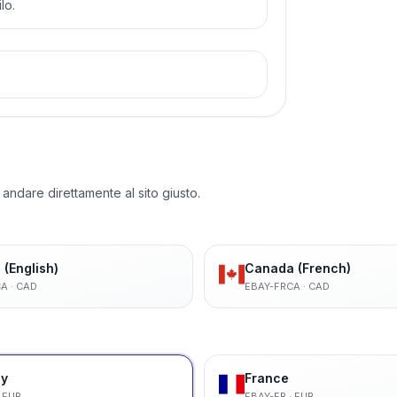
lo.
 andare direttamente al sito giusto.
(English)
Canada (French)
CA
·
CAD
EBAY-FRCA
·
CAD
y
France
·
EUR
EBAY-FR
·
EUR