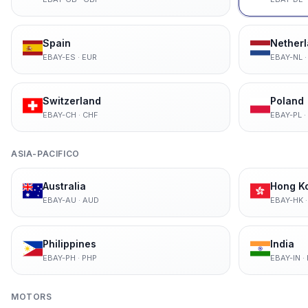
Spain
Nether
EBAY-ES
·
EUR
EBAY-NL
Switzerland
Poland
EBAY-CH
·
CHF
EBAY-PL
·
ASIA-PACIFICO
Australia
Hong K
EBAY-AU
·
AUD
EBAY-HK
Philippines
India
EBAY-PH
·
PHP
EBAY-IN
·
MOTORS