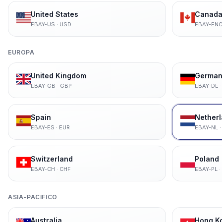
United States
Canada 
EBAY-US
·
USD
EBAY-EN
EUROPA
United Kingdom
German
EBAY-GB
·
GBP
EBAY-DE
Spain
Nether
EBAY-ES
·
EUR
EBAY-NL
Switzerland
Poland
EBAY-CH
·
CHF
EBAY-PL
·
ASIA-PACIFICO
Australia
Hong K