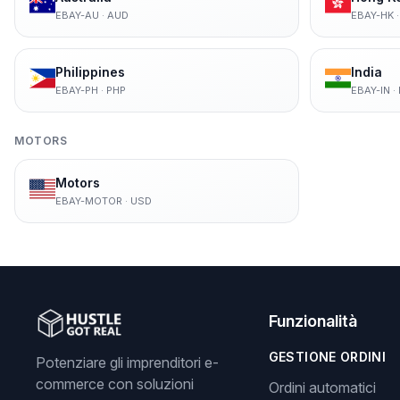
EBAY-AU
·
AUD
EBAY-HK
Philippines
India
EBAY-PH
·
PHP
EBAY-IN
·
MOTORS
Motors
EBAY-MOTOR
·
USD
Funzionalità
GESTIONE ORDINI
Potenziare gli imprenditori e-
commerce con soluzioni
Ordini automatici