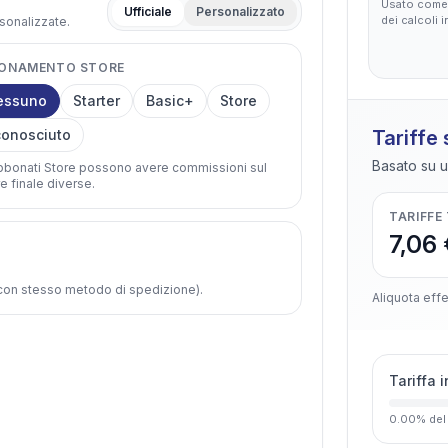
Usato come 
Ufficiale
Personalizzato
dei calcoli 
rsonalizzate.
ONAMENTO STORE
essuno
Starter
Basic+
Store
onosciuto
Tariffe
Basato su u
abbonati Store possono avere commissioni sul
e finale diverse.
TARIFFE
7,06 
e con stesso metodo di spedizione).
Aliquota effe
Tariffa 
0.00
%
del