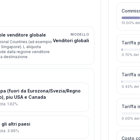
Commissi
13.00
%
de
le venditore globale
MODELLO
Venditori globali
ional Countries (ad esempio
Tariffa 
, Singapore). L aliquota
de dalla regione venditore
0.70
%
del
la destinazione.
Tariffa 
0.42
%
del
pa (fuori da Eurozona/Svezia/Regno
o), piu USA e Canada
ota
:
1.92%
Tariffa 
0.00
%
del
 gli altri paesi
ota
:
3.96%
Costo c