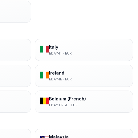
Italy
EBAY-IT
·
EUR
Ireland
EBAY-IE
·
EUR
Belgium (French)
EBAY-FRBE
·
EUR
Malaysia