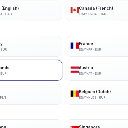
(English)
Canada (French)
CA
·
CAD
EBAY-FRCA
·
CAD
y
France
·
EUR
EBAY-FR
·
EUR
lands
Austria
·
EUR
EBAY-AT
·
EUR
Belgium (Dutch)
PLN
EBAY-NLBE
·
EUR
ong
Singapore