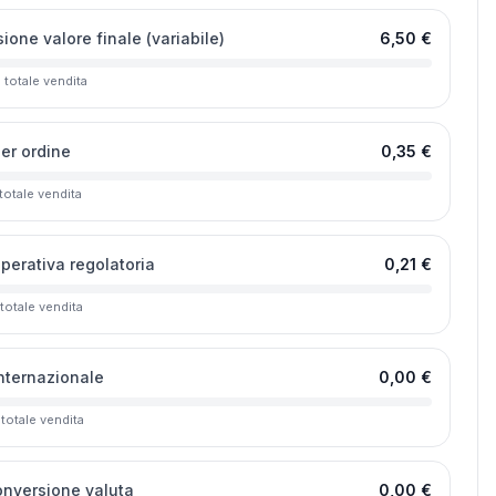
one valore finale (variabile)
6,50 €
l totale vendita
per ordine
0,35 €
 totale vendita
operativa regolatoria
0,21 €
 totale vendita
internazionale
0,00 €
 totale vendita
onversione valuta
0,00 €