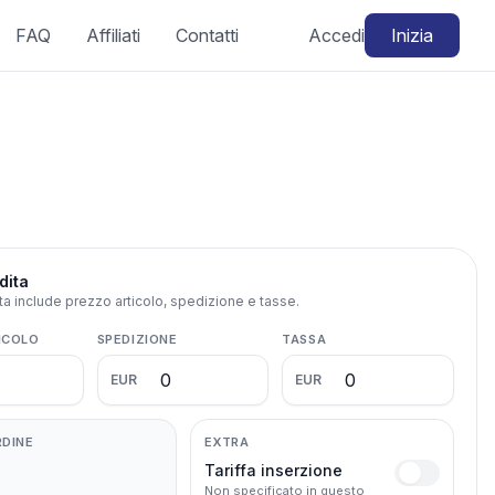
FAQ
Affiliati
Contatti
Accedi
Inizia
dita
ita include prezzo articolo, spedizione e tasse.
ICOLO
SPEDIZIONE
TASSA
EUR
EUR
RDINE
EXTRA
Tariffa inserzione
Non specificato in questo