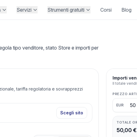
à
Servizi
Strumenti gratuiti
Corsi
Blog
la tipo venditore, stato Store e importi per
Importi ven
Il totale vend
azionale, tariffa regolatoria e sovrapprezzi
PREZZO ART
EUR
Scegli sito
TOTALE O
50,00 €