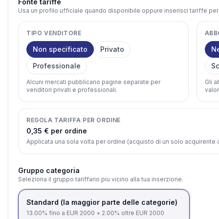
Fonte tariffe
Usa un profilo ufficiale quando disponibile oppure inserisci tariffe pe
TIPO VENDITORE
ABB
Non specificato
Privato
N
Professionale
Sc
Alcuni mercati pubblicano pagine separate per
Gli 
venditori privati e professionali.
valor
REGOLA TARIFFA PER ORDINE
0,35 € per ordine
Applicata una sola volta per ordine (acquisto di un solo acquirent
Gruppo categoria
Seleziona il gruppo tariffario piu vicino alla tua inserzione.
Standard (la maggior parte delle categorie)
13.00% fino a EUR 2000 + 2.00% oltre EUR 2000