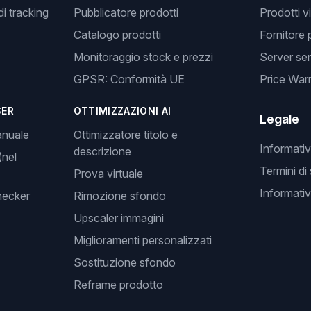
i tracking
Pubblicatore prodotti
Prodotti v
Catalogo prodotti
Fornitore 
Monitoraggio stock e prezzi
Server se
GPSR: Conformità UE
Price Warr
SER
OTTIMIZZAZIONI AI
Legale
anuale
Ottimizzatore titolo e
Informativ
descrizione
(nel
Termini di
Prova virtuale
Informativ
hecker
Rimozione sfondo
Upscaler immagini
Miglioramenti personalizzati
Sostituzione sfondo
Reframe prodotto