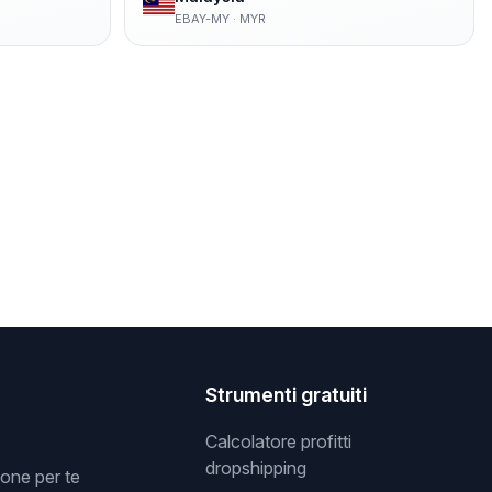
EBAY-MY
·
MYR
Strumenti gratuiti
Calcolatore profitti
dropshipping
one per te