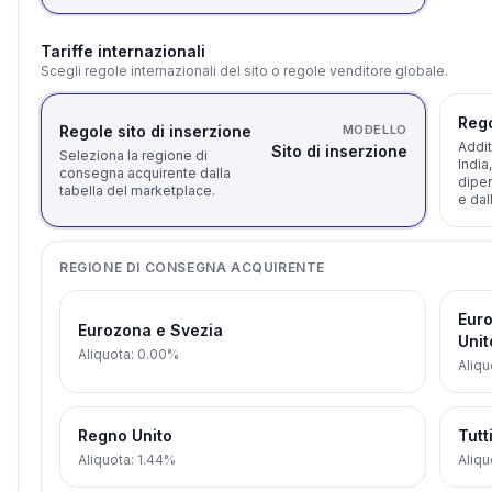
Tariffe internazionali
Scegli regole internazionali del sito o regole venditore globale.
Rego
Regole sito di inserzione
MODELLO
Addit
Sito di inserzione
Seleziona la regione di
India
consegna acquirente dalla
dipen
tabella del marketplace.
e dal
REGIONE DI CONSEGNA ACQUIRENTE
Euro
Eurozona e Svezia
Unit
Aliquota
:
0.00%
Aliqu
Regno Unito
Tutti
Aliquota
:
1.44%
Aliqu