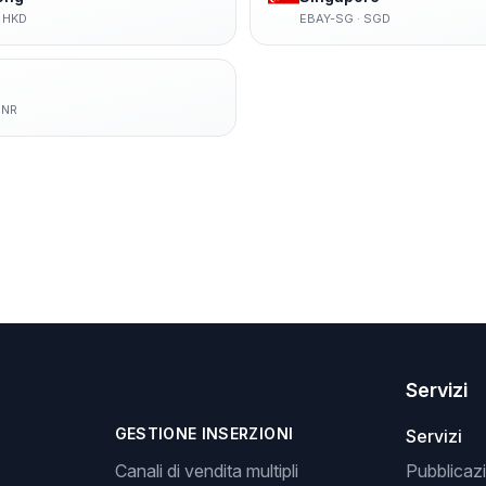
·
HKD
EBAY-SG
·
SGD
INR
Servizi
GESTIONE INSERZIONI
Servizi
Canali di vendita multipli
Pubblicazi