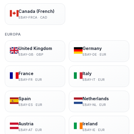
Canada (French)
EBAY-FRCA
·
CAD
EUROPA
United Kingdom
Germany
EBAY-GB
·
GBP
EBAY-DE
·
EUR
France
Italy
EBAY-FR
·
EUR
EBAY-IT
·
EUR
Spain
Netherlands
EBAY-ES
·
EUR
EBAY-NL
·
EUR
Austria
Ireland
EBAY-AT
·
EUR
EBAY-IE
·
EUR