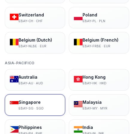
Switzerland
Poland
EBAY-CH
·
CHF
EBAY-PL
·
PLN
Belgium (Dutch)
Belgium (French)
EBAY-NLBE
·
EUR
EBAY-FRBE
·
EUR
ASIA-PACIFICO
Australia
Hong Kong
EBAY-AU
·
AUD
EBAY-HK
·
HKD
Singapore
Malaysia
EBAY-SG
·
SGD
EBAY-MY
·
MYR
Philippines
India
EBAY-PH
·
PHP
EBAY-IN
·
INR