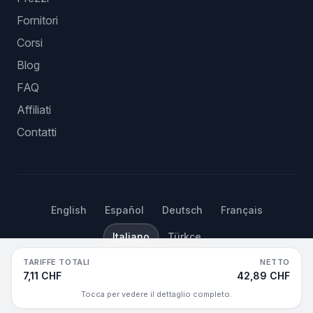
Fornitori
Corsi
Blog
FAQ
Affiliati
Contatti
English
Español
Deutsch
Français
Italiano
Türkçe
TARIFFE TOTALI
NETTO
©
2026
Hustle Got Real.
Tutti i diritti riservati.
7,11 CHF
42,89 CHF
Tocca per vedere il dettaglio completo.