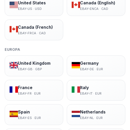
United States
Canada (English)
EBAY-US
·
USD
EBAY-ENCA
·
CAD
Canada (French)
EBAY-FRCA
·
CAD
EUROPA
United Kingdom
Germany
EBAY-GB
·
GBP
EBAY-DE
·
EUR
France
Italy
EBAY-FR
·
EUR
EBAY-IT
·
EUR
Spain
Netherlands
EBAY-ES
·
EUR
EBAY-NL
·
EUR