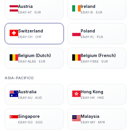
Austria
Ireland
EBAY-AT
·
EUR
EBAY-IE
·
EUR
Switzerland
Poland
EBAY-CH
·
CHF
EBAY-PL
·
PLN
Belgium (Dutch)
Belgium (French)
EBAY-NLBE
·
EUR
EBAY-FRBE
·
EUR
ASIA-PACIFICO
Australia
Hong Kong
EBAY-AU
·
AUD
EBAY-HK
·
HKD
Singapore
Malaysia
EBAY-SG
·
SGD
EBAY-MY
·
MYR