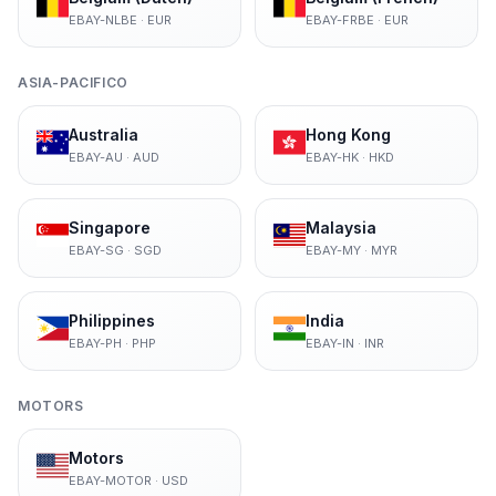
EBAY-NLBE
·
EUR
EBAY-FRBE
·
EUR
ASIA-PACIFICO
Australia
Hong Kong
EBAY-AU
·
AUD
EBAY-HK
·
HKD
Singapore
Malaysia
EBAY-SG
·
SGD
EBAY-MY
·
MYR
Philippines
India
EBAY-PH
·
PHP
EBAY-IN
·
INR
MOTORS
Motors
EBAY-MOTOR
·
USD