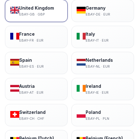
United Kingdom
Germany
EBAY-GB
·
GBP
EBAY-DE
·
EUR
France
Italy
EBAY-FR
·
EUR
EBAY-IT
·
EUR
Spain
Netherlands
EBAY-ES
·
EUR
EBAY-NL
·
EUR
Austria
Ireland
EBAY-AT
·
EUR
EBAY-IE
·
EUR
Switzerland
Poland
EBAY-CH
·
CHF
EBAY-PL
·
PLN
Belgium (Dutch)
Belgium (French)