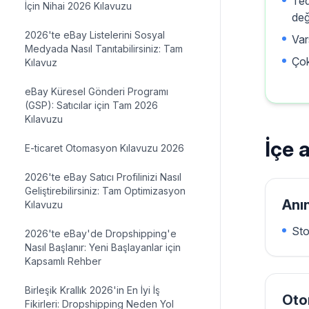
Ted
İçin Nihai 2026 Kılavuzu
değ
2026'te eBay Listelerini Sosyal
Var
Medyada Nasıl Tanıtabilirsiniz: Tam
Çok
Kılavuz
eBay Küresel Gönderi Programı
(GSP): Satıcılar için Tam 2026
Kılavuzu
İçe 
E-ticaret Otomasyon Kılavuzu 2026
2026'te eBay Satıcı Profilinizi Nasıl
Geliştirebilirsiniz: Tam Optimizasyon
Anı
Kılavuzu
Sto
2026'te eBay'de Dropshipping'e
Nasıl Başlanır: Yeni Başlayanlar için
Kapsamlı Rehber
Birleşik Krallık 2026'in En İyi İş
Oto
Fikirleri: Dropshipping Neden Yol