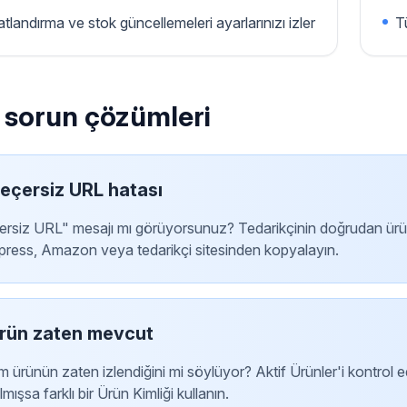
atlandırma ve stok güncellemeleri ayarlarınızı izler
T
ı sorun çözümleri
eçersiz URL hatası
rsiz URL" mesajı mı görüyorsunuz? Tedarikçinin doğrudan ürün UR
press, Amazon veya tedarikçi sitesinden kopyalayın.
rün zaten mevcut
m ürünün zaten izlendiğini mi söylüyor? Aktif Ürünler'i kontrol ed
lmışsa farklı bir Ürün Kimliği kullanın.