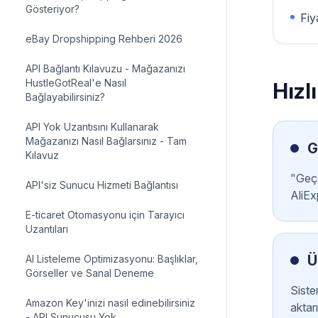
Gösteriyor?
Fiy
eBay Dropshipping Rehberi 2026
API Bağlantı Kılavuzu - Mağazanızı
HustleGotReal'e Nasıl
Hızl
Bağlayabilirsiniz?
API Yok Uzantısını Kullanarak
Mağazanızı Nasıl Bağlarsınız - Tam
G
Kılavuz
"Geçe
API'siz Sunucu Hizmeti Bağlantısı
AliEx
E-ticaret Otomasyonu için Tarayıcı
Uzantıları
Ü
AI Listeleme Optimizasyonu: Başlıklar,
Görseller ve Sanal Deneme
Siste
Amazon Key'inizi nasıl edinebilirsiniz
aktarı
- API Sunucusu Yok