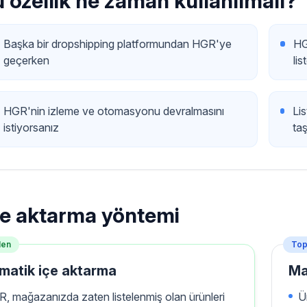
 özellik ne zaman kullanılmalı?
Başka bir dropshipping platformundan HGR'ye
HG
geçerken
lis
HGR'nin izleme ve otomasyonu devralmasını
Li
istiyorsanız
ta
içe aktarma yöntemi
len
Top
matik içe aktarma
Ma
, mağazanızda zaten listelenmiş olan ürünleri
Ü