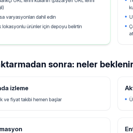
arikçi URL'lerini kullanın (pazaryeri URL'lerini
T
il)
k
sa varyasyonları dahil edin
U
 lokasyonlu ürünler için depoyu belirtin
Ç
a
aktarmadan sonra: neler bekleni
nda izleme
Ak
k ve fiyat takibi hemen başlar
Ü
masyon
En