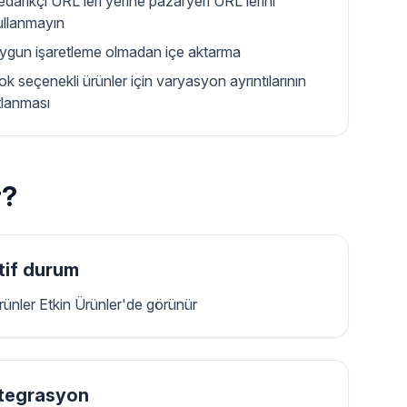
edarikçi URL'leri yerine pazaryeri URL'lerini
ullanmayın
ygun işaretleme olmadan içe aktarma
ok seçenekli ürünler için varyasyon ayrıntılarının
tlanması
r?
tif durum
rünler Etkin Ürünler'de görünür
tegrasyon