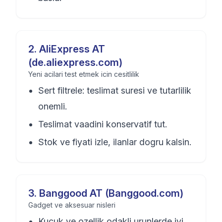
2
.
AliExpress AT
(de.aliexpress.com)
Yeni acilari test etmek icin cesitlilik
Sert filtrele: teslimat suresi ve tutarlilik
onemli.
Teslimat vaadini konservatif tut.
Stok ve fiyati izle, ilanlar dogru kalsin.
3
.
Banggood AT (Banggood.com)
Gadget ve aksesuar nisleri
Kucuk ve ozellik odakli urunlerde iyi