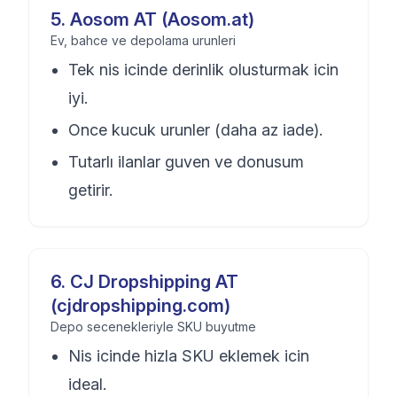
5
.
Aosom AT (Aosom.at)
Ev, bahce ve depolama urunleri
Tek nis icinde derinlik olusturmak icin
iyi.
Once kucuk urunler (daha az iade).
Tutarlı ilanlar guven ve donusum
getirir.
6
.
CJ Dropshipping AT
(cjdropshipping.com)
Depo secenekleriyle SKU buyutme
Nis icinde hizla SKU eklemek icin
ideal.