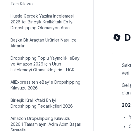
Tam Kılavuz
Hustle Gerçek Yazılım İncelemesi
2026'te: Birleşik Krallık'taki En İyi
Dropshipping Otomasyon Aracı
🔄
D
Başka Bir Araçtan Ürünler Nasıl İçe
Aktarılır
Dropshipping Toplu Yayıncılık: eBay
ve Amazon 2026 için Ürün
Sekt
Listelemeyi Otomatikleştirin | HGR
veri
AliExpress'ten eBay'e Dropshipping
Geli
Kılavuzu 2026
olan
Birleşik Krallık'taki En İyi
2026
Dropshipping Tedarikçileri 2026
Y
Amazon Dropshipping Kılavuzu
2026'i Tamamlayın: Adım Adım Başarı
O
Stratejisi