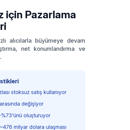
z için Pazarlama
ri
ızlı alıcılarla büyümeye devam
ştırma, net konumlandırma ve
.
stikleri
lası stoksuz satış kullanıyor
arasında değişiyor
n ~%73'ünü oluşturuyor
 ~476 milyar dolara ulaşması