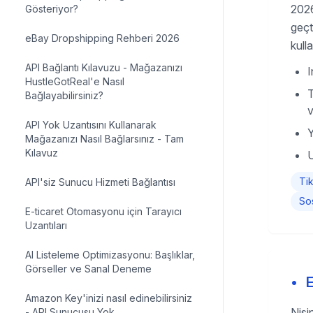
2026
Gösteriyor?
geçt
eBay Dropshipping Rehberi 2026
kulla
API Bağlantı Kılavuzu - Mağazanızı
HustleGotReal'e Nasıl
T
Bağlayabilirsiniz?
v
API Yok Uzantısını Kullanarak
Y
Mağazanızı Nasıl Bağlarsınız - Tam
Kılavuz
U
Ti
API'siz Sunucu Hizmeti Bağlantısı
So
E-ticaret Otomasyonu için Tarayıcı
Uzantıları
AI Listeleme Optimizasyonu: Başlıklar,
Görseller ve Sanal Deneme
•
E
Amazon Key'inizi nasıl edinebilirsiniz
Nişi
- API Sunucusu Yok