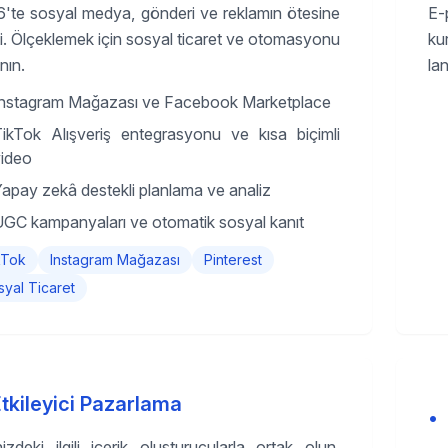
'te sosyal medya, gönderi ve reklamın ötesine
E-
i. Ölçeklemek için sosyal ticaret ve otomasyonu
ku
nın.
la
Instagram Mağazası ve Facebook Marketplace
ikTok Alışveriş entegrasyonu ve kısa biçimli
ideo
apay zekâ destekli planlama ve analiz
GC kampanyaları ve otomatik sosyal kanıt
kTok
Instagram Mağazası
Pinterest
syal Ticaret
tkileyici Pazarlama
•
nizdeki ilgili içerik oluşturucularla ortak olun.