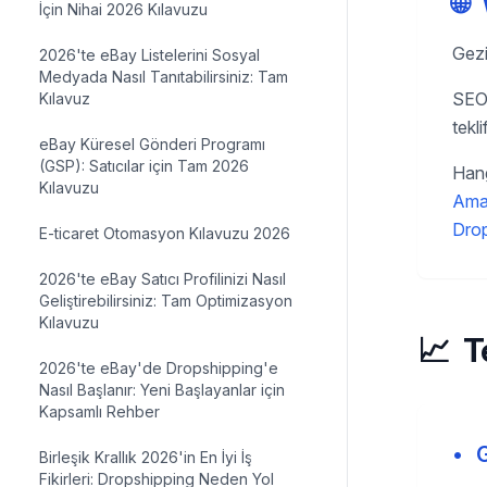
🌐
İçin Nihai 2026 Kılavuzu
Gezi
2026'te eBay Listelerini Sosyal
Medyada Nasıl Tanıtabilirsiniz: Tam
SEO 
Kılavuz
tekli
eBay Küresel Gönderi Programı
(GSP): Satıcılar için Tam 2026
Hang
Kılavuzu
Ama
Drop
E-ticaret Otomasyon Kılavuzu 2026
2026'te eBay Satıcı Profilinizi Nasıl
Geliştirebilirsiniz: Tam Optimizasyon
Kılavuzu
📈
T
2026'te eBay'de Dropshipping'e
Nasıl Başlanır: Yeni Başlayanlar için
Kapsamlı Rehber
•
Birleşik Krallık 2026'in En İyi İş
Fikirleri: Dropshipping Neden Yol