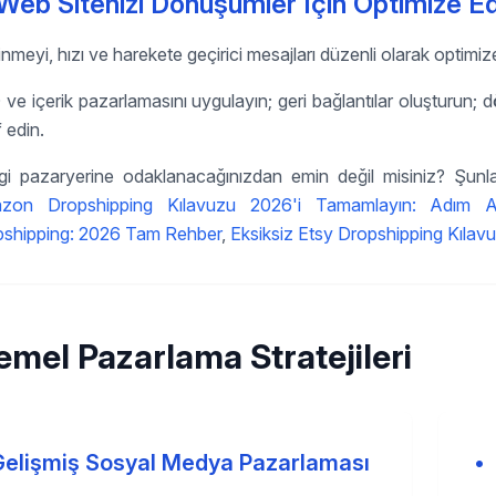
Web Sitenizi Dönüşümler İçin Optimize Ed
nmeyi, hızı ve harekete geçirici mesajları düzenli olarak optimize
ve içerik pazarlamasını uygulayın; geri bağlantılar oluşturun; d
f edin.
i pazaryerine odaklanacağınızdan emin değil misiniz? Şunla
zon Dropshipping Kılavuzu 2026'i Tamamlayın: Adım Adı
shipping: 2026 Tam Rehber
,
Eksiksiz Etsy Dropshipping Kılav
emel Pazarlama Stratejileri
Gelişmiş Sosyal Medya Pazarlaması
•