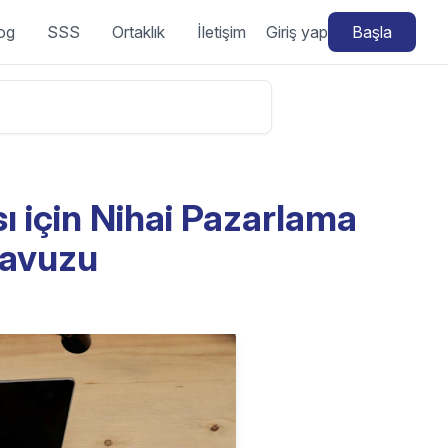
og
SSS
Ortaklık
İletişim
Giriş yap
Başla
ı için Nihai Pazarlama
ılavuzu