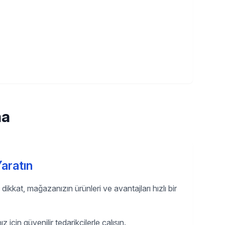
ma
aratın
ı dikkat, mağazanızın ürünleri ve avantajları hızlı bir
 için güvenilir tedarikçilerle çalışın.