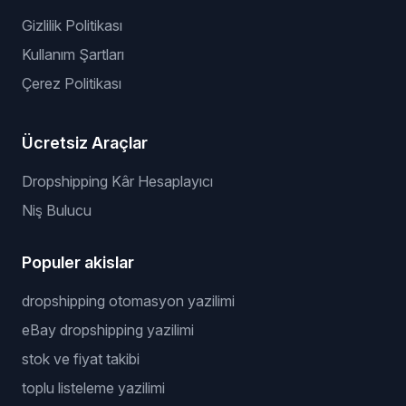
Senin için Listeliyoruz
Kazanan Ürünler
Özel Tedarikçi
API'siz Sunucu
Price Warrior
Yasal
Gizlilik Politikası
Kullanım Şartları
Çerez Politikası
Ücretsiz Araçlar
Dropshipping Kâr Hesaplayıcı
Niş Bulucu