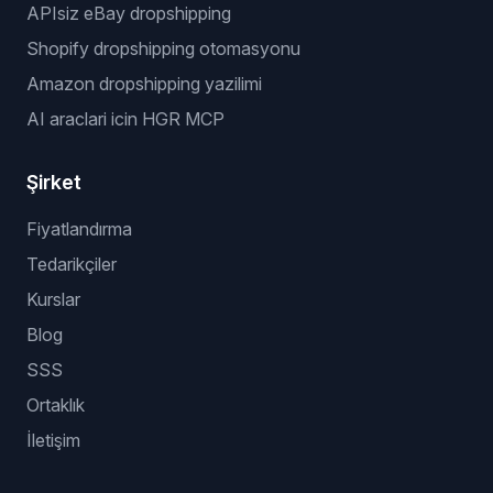
Populer akislar
dropshipping otomasyon yazilimi
eBay dropshipping yazilimi
stok ve fiyat takibi
toplu listeleme yazilimi
APIsiz eBay dropshipping
Shopify dropshipping otomasyonu
Amazon dropshipping yazilimi
AI araclari icin HGR MCP
Şirket
Fiyatlandırma