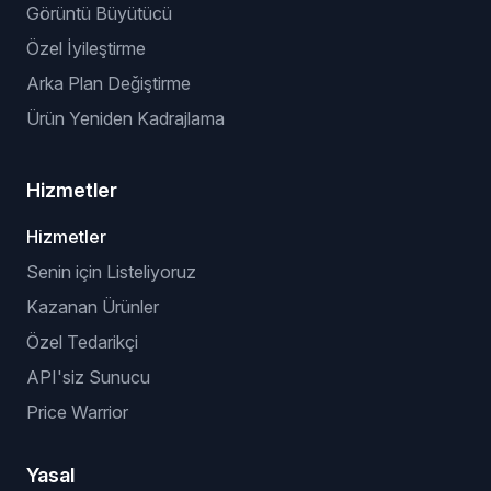
API’siz Eklenti (tarayıcı tabanlı)
VeRO Kontrol Eklentisi
YAPAY ZEKÂ OPTIMIZASYONLARI
Başlık ve Açıklama Optimizasyonu
Sanal Deneme
Arka Plan Kaldırıcı
Görüntü Büyütücü
Özel İyileştirme
Arka Plan Değiştirme
Ürün Yeniden Kadrajlama
Hizmetler
Hizmetler