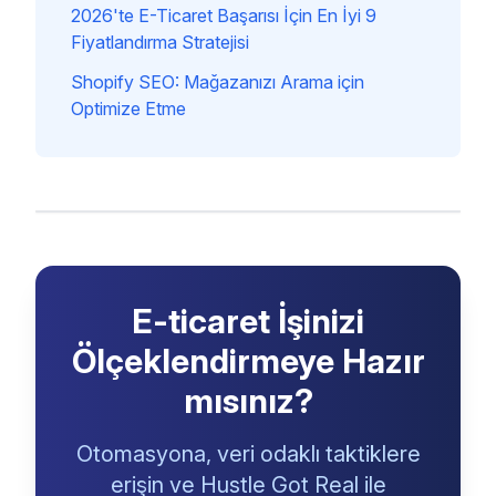
2026'te E-Ticaret Başarısı İçin En İyi 9
Fiyatlandırma Stratejisi
Shopify SEO: Mağazanızı Arama için
Optimize Etme