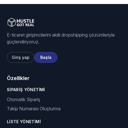
Bu rehberi HGR icinde uygulamak icin devam et
dropshipping otomasyon yazilimi
,
eBay
dropshipping yazilimi
,
stok ve fiyat takibi
.
E-ticaret girişimcilerini akıllı dropshipping çözümleriyle
güçlendiriyoruz.
Giriş yap
Başla