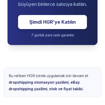
E-ticaret İşinizi
Ölçeklendirmeye Hazır
mısınız?
Otomasyona, veri odaklı taktiklere
erişin ve Hustle Got Real ile
büyüyen binlerce satıcıya katılın.
Şimdi HGR'ye Katılın
7 günlük para iade garantisi