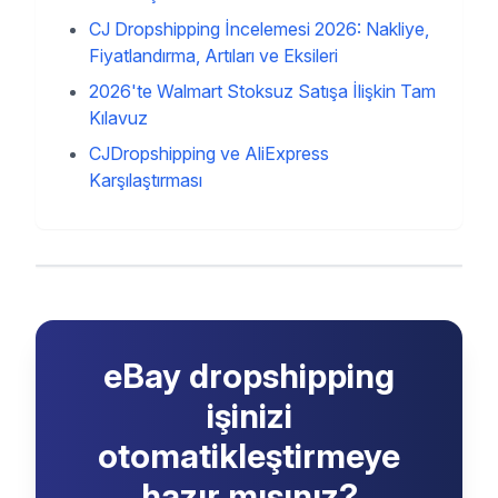
CJ Dropshipping İncelemesi 2026: Nakliye,
Fiyatlandırma, Artıları ve Eksileri
2026'te Walmart Stoksuz Satışa İlişkin Tam
Kılavuz
CJDropshipping ve AliExpress
Karşılaştırması
eBay dropshipping
işinizi
otomatikleştirmeye
hazır mısınız?