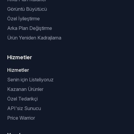
Manuel Listeleme Eklentisi
API’siz Eklenti (tarayıcı tabanlı)
VeRO Kontrol Eklentisi
YAPAY ZEKÂ OPTIMIZASYONLARI
Başlık ve Açıklama Optimizasyonu
Sanal Deneme
Arka Plan Kaldırıcı
Görüntü Büyütücü
Özel İyileştirme
Arka Plan Değiştirme
Ürün Yeniden Kadrajlama
Hizmetler