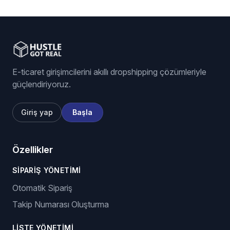
eBay listing software
Stock and price monitoring
We List For You
E-ticaret girişimcilerini akıllı dropshipping çözümleriyle
güçlendiriyoruz.