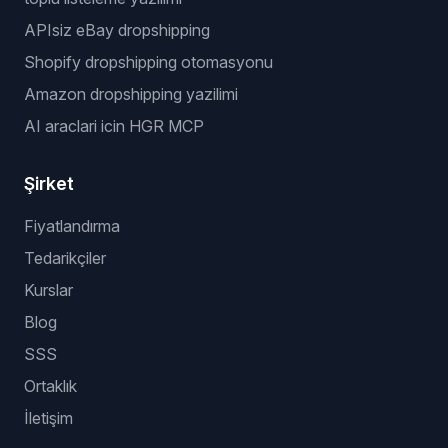
Dropshipping Kâr Hesaplayıcı
Niş Bulucu
Populer akislar
dropshipping otomasyon yazilimi
eBay dropshipping yazilimi
stok ve fiyat takibi
toplu listeleme yazilimi
APIsiz eBay dropshipping
Shopify dropshipping otomasyonu
Amazon dropshipping yazilimi
AI araclari icin HGR MCP
Şirket