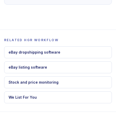
Şimdi HGR'ye Katılın
Tüm planlarda 7 Günlük Garanti
Bu rehberi HGR icinde uygulamak icin devam et
dropshipping otomasyon yazilimi
,
eBay
dropshipping yazilimi
,
stok ve fiyat takibi
.
RELATED HGR WORKFLOW
eBay dropshipping software