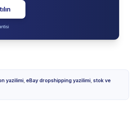
im olmaya hazır mısınız?
eleri, stok senkronizasyonunu ve