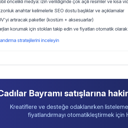
bil öncelikli medya: izin verildiğinde çok açılı resimler ve kısa vi
zonluk anahtar kelimelerle SEO dostu başlıklar ve açıklamalar
V'yi artıracak paketler (kostüm + aksesuarlar)
rjları korumak için stokları takip edin ve fiyatları otomatik olara
andırma stratejilerini inceleyin