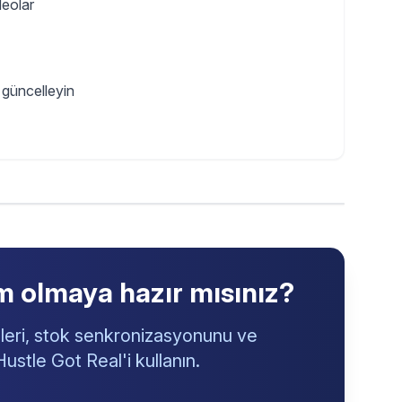
deolar
k güncelleyin