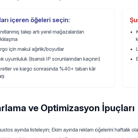
arı içeren öğeleri seçin:
Şu
nıtlanmış talep artı yerel mağazalardan
rklılaşma
k
rgo için makul ağırlık/boyutlar
L
ık uyumluluk (lisanslı IP sorunlarından kaçının)
B
retler ve kargo sonrasında %40+ taban kâr
rjı
rlama ve Optimizasyon İpuçları
ustos ayında listeleyin; Ekim ayında reklam öğelerini haftalık ol