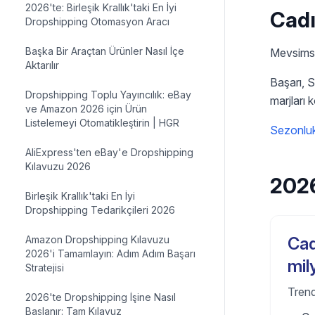
2026'te: Birleşik Krallık'taki En İyi
Cadı
Dropshipping Otomasyon Aracı
Başka Bir Araçtan Ürünler Nasıl İçe
Mevsimsel
Aktarılır
Başarı, 
Dropshipping Toplu Yayıncılık: eBay
marjları 
ve Amazon 2026 için Ürün
Listelemeyi Otomatikleştirin | HGR
Sezonluk
AliExpress'ten eBay'e Dropshipping
Kılavuzu 2026
2026
Birleşik Krallık'taki En İyi
Dropshipping Tedarikçileri 2026
Amazon Dropshipping Kılavuzu
Cad
2026'i Tamamlayın: Adım Adım Başarı
mil
Stratejisi
Trend
2026'te Dropshipping İşine Nasıl
Başlanır: Tam Kılavuz