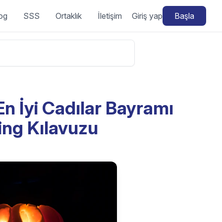
og
SSS
Ortaklık
İletişim
Giriş yap
Başla
En İyi Cadılar Bayramı
ing Kılavuzu