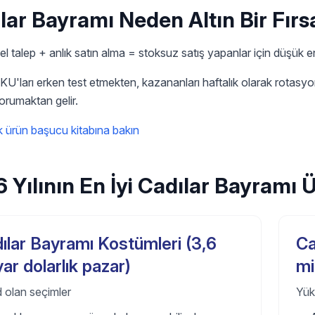
lar Bayramı Neden Altın Bir Fırsa
 talep + anlık satın alma = stoksuz satış yapanlar için düşük env
SKU'ları erken test etmekten, kazananları haftalık olarak rotas
korumaktan gelir.
 ürün başucu kitabına bakın
 Yılının En İyi Cadılar Bayramı 
ılar Bayramı Kostümleri (3,6
Ca
yar dolarlık pazar)
mi
 olan seçimler
Yük