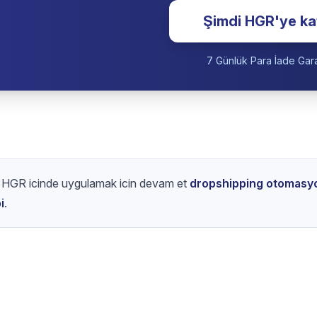
Cadılar Bayramı satışlarına hak
Kreatiflere ve desteğe odaklanırken listelem