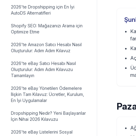
2026'te Dropshipping için En İyi
AutoDS Alternatifleri
Şunl
Shopify SEO: Mağazanızı Arama için
Ka
Optimize Etme
fa
2026'te Amazon Satıcı Hesabı Nasıl
Ka
Oluşturulur: Adım Adım Kılavuz
Aç
2026'te eBay Satıcı Hesabı Nasıl
Üc
Oluşturulur: Adım Adım Kılavuzu
ma
Tamamlayın
2026'te eBay Yönetilen Ödemelere
İlişkin Tam Kılavuz: Ücretler, Kurulum,
En İyi Uygulamalar
Paza
Dropshipping Nedir? Yeni Başlayanlar
İçin Nihai 2026 Kılavuzu
Ağ
2026'te eBay Listelerini Sosyal