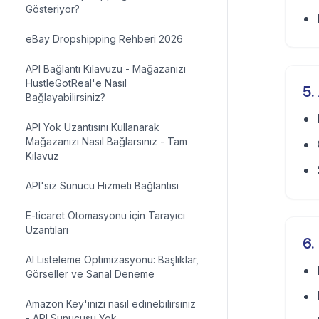
Gösteriyor?
eBay Dropshipping Rehberi 2026
API Bağlantı Kılavuzu - Mağazanızı
HustleGotReal'e Nasıl
5
.
Bağlayabilirsiniz?
API Yok Uzantısını Kullanarak
Mağazanızı Nasıl Bağlarsınız - Tam
Kılavuz
API'siz Sunucu Hizmeti Bağlantısı
E-ticaret Otomasyonu için Tarayıcı
Uzantıları
6
.
AI Listeleme Optimizasyonu: Başlıklar,
Görseller ve Sanal Deneme
Amazon Key'inizi nasıl edinebilirsiniz
- API Sunucusu Yok