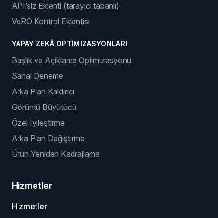
Ürün Listeleyici
Ürün Kataloğu
Stok ve Fiyat Takibi
GPSR: AB Uyumluluğu
TARAYICI EKLENTILERI
Manuel Listeleme Eklentisi
API’siz Eklenti (tarayıcı tabanlı)
VeRO Kontrol Eklentisi
YAPAY ZEKÂ OPTIMIZASYONLARI
Başlık ve Açıklama Optimizasyonu
Sanal Deneme
Arka Plan Kaldırıcı
Görüntü Büyütücü