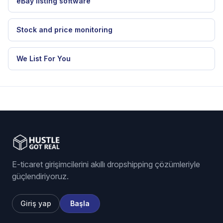
RELATED HGR WORKFLOW
eBay dropshipping software
eBay listing software
Stock and price monitoring
We List For You