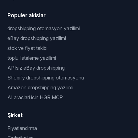
Gizlilik Politikası
Kullanım Şartları
Çerez Politikası
Ücretsiz Araçlar
Dropshipping Kâr Hesaplayıcı
Niş Bulucu
Populer akislar
dropshipping otomasyon yazilimi
eBay dropshipping yazilimi
stok ve fiyat takibi
toplu listeleme yazilimi
APIsiz eBay dropshipping