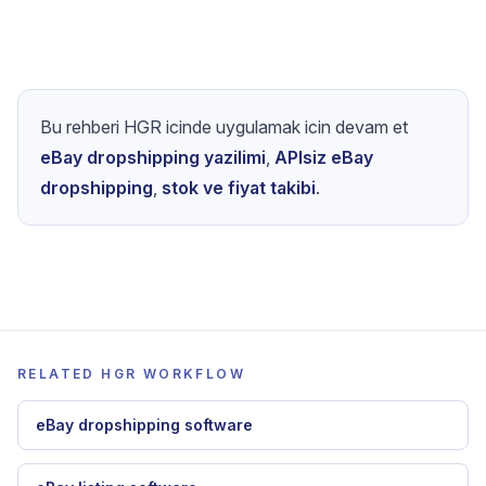
eBay'de satışları artırmak için en
iyi stratejiler
2026 için kanıtlanmış eBay satış stratejilerini
keşfedin: satışları hızlı bir şekilde artırmak için
araştırma, listeleme optimizasyonu,
fiyatlandırma, otomasyon, zamanlama ve CX.
Bu rehberi HGR icinde uygulamak icin devam et
eBay dropshipping yazilimi
,
APIsiz eBay
dropshipping
,
stok ve fiyat takibi
.