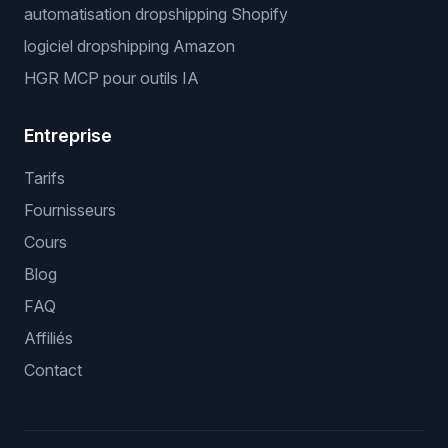
Workflows populaires
logiciel automatisation dropshipping
logiciel dropshipping eBay
suivi stock et prix
logiciel bulk listing
dropshipping eBay sans API
automatisation dropshipping Shopify
logiciel dropshipping Amazon
HGR MCP pour outils IA
Entreprise
Tarifs
Fournisseurs