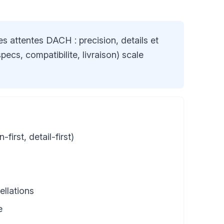
s attentes DACH : precision, details et
ecs, compatibilite, livraison) scale
irst, detail-first)
ellations
e