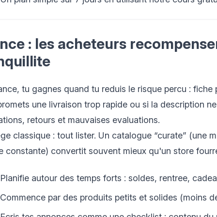
nce : les acheteurs recompensent
nquillite
nce, tu gagnes quand tu reduis le risque percu : fiche p
promets une livraison trop rapide ou si la description ne
ations, retours et mauvaises evaluations.
ege classique : tout lister. Un catalogue “curate” (une
te constante) convertit souvent mieux qu'un store fourr
Planifie autour des temps forts : soldes, rentree, cade
Commence par des produits petits et solides (moins de
Ecris tes annonces comme une checklist : contenu du p