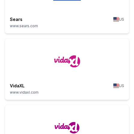
Sears
US
www.sears.com
VidaXL
US
www.vidaxl.com