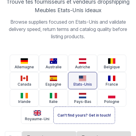
Trouve tes fournisseurs et vendeurs dropshipping
Meubles Etats-Unis ideaux
Browse suppliers focused on Etats-Unis and validate
delivery speed, return terms and catalog quality before
listing products.
Allemagne
Australie
Autriche
Belgique
Canada
Espagne
Etats-Unis
France
Irlande
Italie
Pays-Bas
Pologne
Can't find yours? Get in touch!
Royaume-Uni