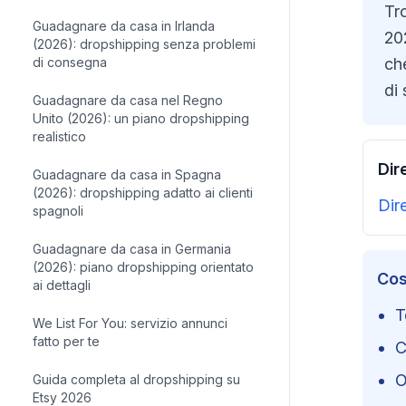
Tr
Guadagnare da casa in Irlanda
20
(2026): dropshipping senza problemi
di consegna
che
di 
Guadagnare da casa nel Regno
Unito (2026): un piano dropshipping
realistico
Dir
Guadagnare da casa in Spagna
(2026): dropshipping adatto ai clienti
Dir
spagnoli
Guadagnare da casa in Germania
(2026): piano dropshipping orientato
Cos
ai dettagli
T
We List For You: servizio annunci
fatto per te
C
O
Guida completa al dropshipping su
Etsy 2026