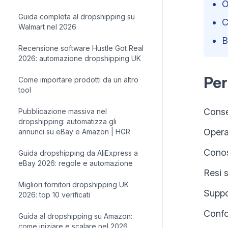
O
Guida completa al dropshipping su
C
Walmart nel 2026
B
Recensione software Hustle Got Real
2026: automazione dropshipping UK
Per
Come importare prodotti da un altro
tool
Conse
Pubblicazione massiva nel
dropshipping: automatizza gli
Opera
annunci su eBay e Amazon | HGR
Conos
Guida dropshipping da AliExpress a
eBay 2026: regole e automazione
Resi s
Migliori fornitori dropshipping UK
Suppo
2026: top 10 verificati
Confo
Guida al dropshipping su Amazon:
come iniziare e scalare nel 2026