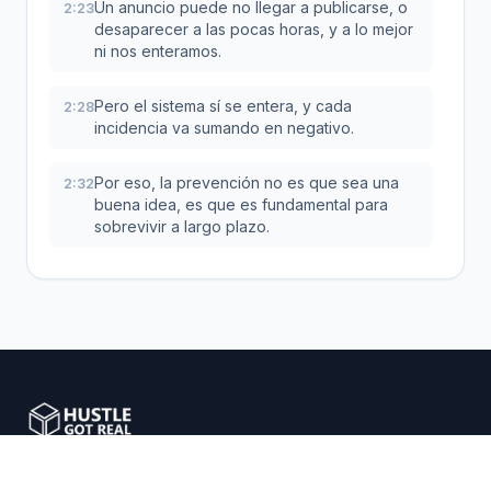
Un anuncio puede no llegar a publicarse, o
2:23
desaparecer a las pocas horas, y a lo mejor
ni nos enteramos.
Pero el sistema sí se entera, y cada
2:28
incidencia va sumando en negativo.
Por eso, la prevención no es que sea una
2:32
buena idea, es que es fundamental para
sobrevivir a largo plazo.
Es que es una espiral, una bola de nieve.
2:38
Primero, un anuncio no se publica.
2:41
Después, te eliminan uno que ya estaba
2:43
activo.
Impulsamos a emprendedores de e-commerce con
Con cada golpe de estos, la confianza que
2:46
el marketplace tiene en esa cuenta va