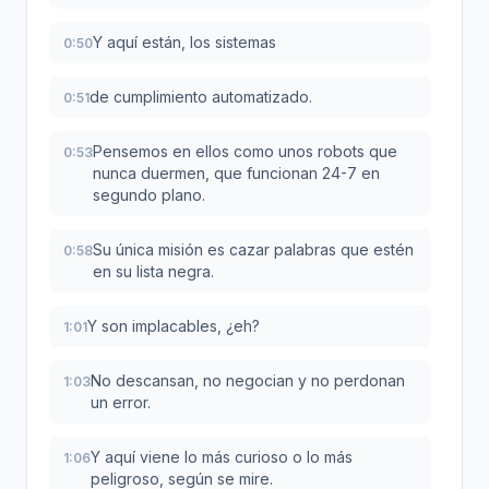
Y aquí están, los sistemas
0:50
de cumplimiento automatizado.
0:51
Pensemos en ellos como unos robots que
0:53
nunca duermen, que funcionan 24-7 en
segundo plano.
Su única misión es cazar palabras que estén
0:58
en su lista negra.
Y son implacables, ¿eh?
1:01
No descansan, no negocian y no perdonan
1:03
un error.
Y aquí viene lo más curioso o lo más
1:06
peligroso, según se mire.