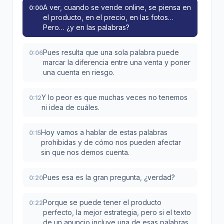
A ver, cuando se vende online, se piensa en
0:00
el producto, en el precio, en las fotos…
Pero… ¿y en las palabras?
Pues resulta que una sola palabra puede
0:06
marcar la diferencia entre una venta y poner
una cuenta en riesgo.
Y lo peor es que muchas veces no tenemos
0:12
ni idea de cuáles.
Hoy vamos a hablar de estas palabras
0:15
prohibidas y de cómo nos pueden afectar
sin que nos demos cuenta.
Pues esa es la gran pregunta, ¿verdad?
0:20
Porque se puede tener el producto
0:22
perfecto, la mejor estrategia, pero si el texto
de un anuncio incluye una de esas palabras