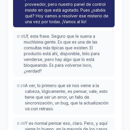
proveedor, pero nuestro panel de control
insiste en que está agotado. Pues ¿sabéis
qué? Hoy vamos a resolver ese misterio de
una vez por todas. ¡Vamos al lío!
Uf, esta frase. Seguro que le suena a
0:15
muchísima gente. Es que es una de las
consultas más típicas que existen. El
producto está ahí, disponible, listo para
venderse, pero hay algo que lo está
bloqueando. Es para volverse loco,
¿verdad?
A ver, lo primero que se nos viene a la
0:28
cabeza, lógicamente, es pensar, vale, esto
tiene que ser un error, un fallo de
sincronización, un bug, que la actualización
va con retraso.
Y es normal pensar eso, claro. Pero, y aquí
0:36
viene lo bueno, en la mayoría de los casos