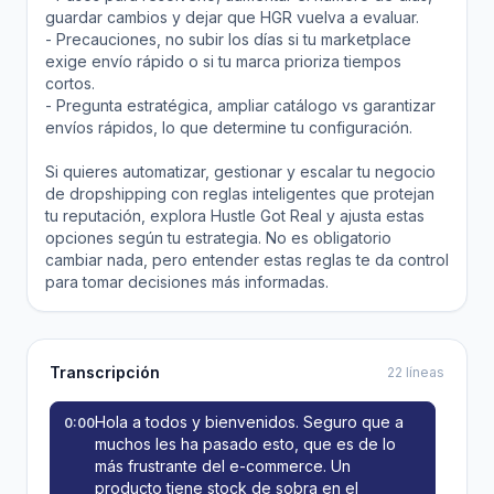
guardar cambios y dejar que HGR vuelva a evaluar.
- Precauciones, no subir los días si tu marketplace
exige envío rápido o si tu marca prioriza tiempos
cortos.
- Pregunta estratégica, ampliar catálogo vs garantizar
envíos rápidos, lo que determine tu configuración.
Si quieres automatizar, gestionar y escalar tu negocio
de dropshipping con reglas inteligentes que protejan
tu reputación, explora Hustle Got Real y ajusta estas
opciones según tu estrategia. No es obligatorio
cambiar nada, pero entender estas reglas te da control
para tomar decisiones más informadas.
Transcripción
22 líneas
Hola a todos y bienvenidos. Seguro que a
0:00
muchos les ha pasado esto, que es de lo
más frustrante del e-commerce. Un
producto tiene stock de sobra en el