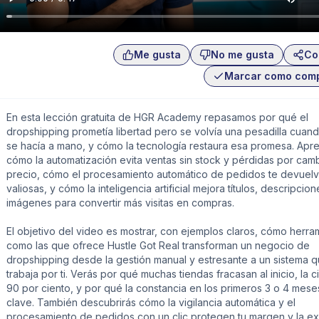
Me gusta
No me gusta
Co
Marcar como com
En esta lección gratuita de HGR Academy repasamos por qué el
dropshipping prometía libertad pero se volvía una pesadilla cuan
se hacía a mano, y cómo la tecnología restaura esa promesa. Apr
cómo la automatización evita ventas sin stock y pérdidas por cam
precio, cómo el procesamiento automático de pedidos te devuel
valiosas, y cómo la inteligencia artificial mejora títulos, descripcio
imágenes para convertir más visitas en compras.
El objetivo del video es mostrar, con ejemplos claros, cómo herra
como las que ofrece Hustle Got Real transforman un negocio de
dropshipping desde la gestión manual y estresante a un sistema 
trabaja por ti. Verás por qué muchas tiendas fracasan al inicio, la ci
90 por ciento, y por qué la constancia en los primeros 3 o 4 mese
clave. También descubrirás cómo la vigilancia automática y el
procesamiento de pedidos con un clic protegen tu margen y la ex