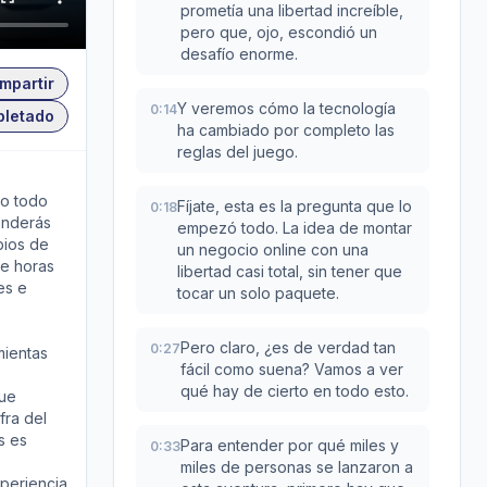
prometía una libertad increíble,
pero que, ojo, escondió un
desafío enorme.
mpartir
Y veremos cómo la tecnología
0:14
pletado
ha cambiado por completo las
reglas del juego.
do todo
Fíjate, esta es la pregunta que lo
0:18
enderás
empezó todo. La idea de montar
bios de
un negocio online con una
ve horas
libertad casi total, sin tener que
nes e
tocar un solo paquete.
Pero claro, ¿es de verdad tan
0:27
mientas
fácil como suena? Vamos a ver
qué hay de cierto en todo esto.
que
fra del
s es
Para entender por qué miles y
0:33
miles de personas se lanzaron a
periencia