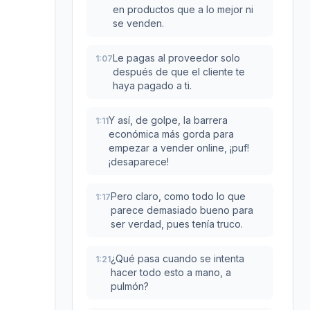
en productos que a lo mejor ni
se venden.
Le pagas al proveedor solo
1:07
después de que el cliente te
haya pagado a ti.
Y así, de golpe, la barrera
1:11
económica más gorda para
empezar a vender online, ¡puf!
¡desaparece!
Pero claro, como todo lo que
1:17
parece demasiado bueno para
ser verdad, pues tenía truco.
¿Qué pasa cuando se intenta
1:21
hacer todo esto a mano, a
pulmón?