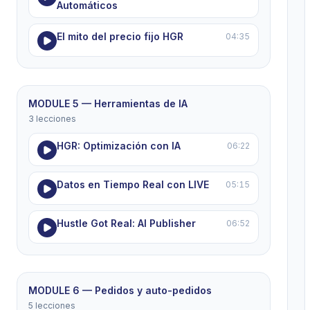
Automáticos
El mito del precio fijo HGR
04:35
MODULE 5 — Herramientas de IA
3 lecciones
HGR: Optimización con IA
06:22
Datos en Tiempo Real con LIVE
05:15
Hustle Got Real: AI Publisher
06:52
MODULE 6 — Pedidos y auto-pedidos
5 lecciones