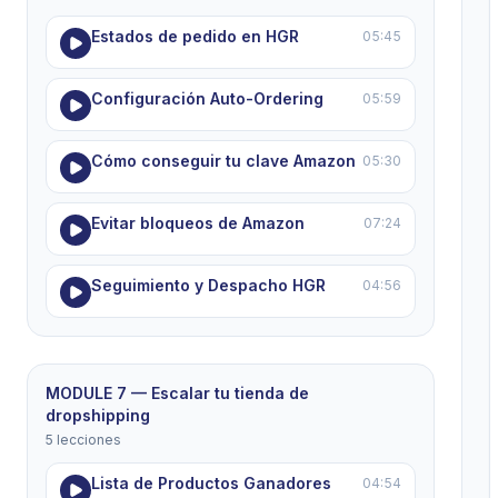
Estados de pedido en HGR
05:45
Configuración Auto-Ordering
05:59
Cómo conseguir tu clave Amazon
05:30
Evitar bloqueos de Amazon
07:24
Seguimiento y Despacho HGR
04:56
MODULE 7 — Escalar tu tienda de
dropshipping
5 lecciones
Lista de Productos Ganadores
04:54