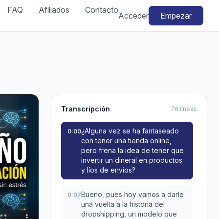
FAQ
Afiliados
Contacto
Acceder
Empezar
Transcripción
78 líneas
¿Alguna vez se ha fantaseado
0:00
con tener una tienda online,
pero frena la idea de tener que
invertir un dineral en productos
y líos de envíos?
Bueno, pues hoy vamos a darle
0:07
una vuelta a la historia del
dropshipping, un modelo que