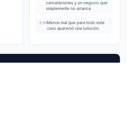
cancelaciones y un negocio que
simplemente no arranca.
Menos mal que para todo este
2:04
caos apareció una solución.
La tecnología llegó para
2:07
rescatar esa promesa original
de libertad que tenía el
dropshipping.
Es que el contraste es brutal.
2:12
A un lado, el riesgo constante y
2:14
el trabajo manual sin fin.
Al otro, la seguridad y la
2:17
Servicios
Herramientas
eficiencia de la automatización.
gratis
Servicios