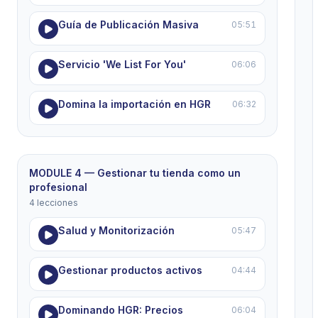
Guía de Publicación Masiva
05:51
Servicio 'We List For You'
06:06
Domina la importación en HGR
06:32
MODULE 4 — Gestionar tu tienda como un
profesional
4 lecciones
Salud y Monitorización
05:47
Gestionar productos activos
04:44
Dominando HGR: Precios
06:04