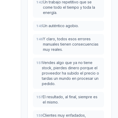
Un trabajo repetitivo que se
1:42
come todo el tiempo y toda la
energía.
Un auténtico agobio.
1:45
Y claro, todos esos errores
1:46
manuales tienen consecuencias
muy reales.
Vendes algo que ya no tiene
1:51
stock, pierdes dinero porque el
proveedor ha subido el precio o
tardas un mundo en procesar un
pedido.
El resultado, al final, siempre es
1:57
el mismo.
Clientes muy enfadados,
1:59