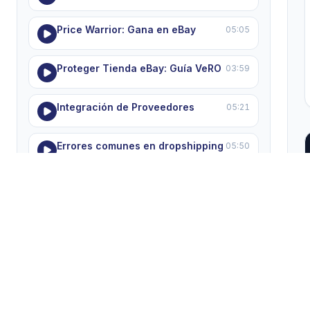
Price Warrior: Gana en eBay
05:05
Proteger Tienda eBay: Guía VeRO
03:59
Integración de Proveedores
05:21
Errores comunes en dropshipping
05:50
MODULE 8 — Soporte, ayuda y resolución de
problemas
5 lecciones
Dominando el Soporte HGR
05:22
Solucionar Errores 'Pending'
05:55