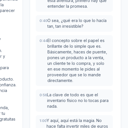
esta aventura, primero hay que
la
entender la promesa.
 parecer
O sea, ¿qué era lo que lo hacía
0:40
tan, tan irresistible?
y
El concepto sobre el papel es
0:44
brillante de lo simple que es.
n.
Básicamente, haces de puente,
r y
pones un producto a la venta,
un cliente te lo compra, y solo
 para
en ese momento le pides al
proveedor que se lo mande
roducto.
directamente.
onfianza.
ncia
La clave de todo es que el
0:56
inventario físico no lo tocas para
nada.
enda,
 tu
ratuitas
Y aquí, aquí está la magia. No
1:00
hace falta invertir miles de euros