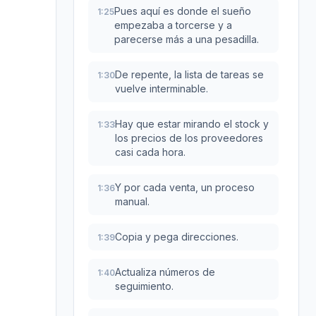
Pues aquí es donde el sueño
1:25
empezaba a torcerse y a
parecerse más a una pesadilla.
De repente, la lista de tareas se
1:30
vuelve interminable.
Hay que estar mirando el stock y
1:33
los precios de los proveedores
casi cada hora.
Y por cada venta, un proceso
1:36
manual.
Copia y pega direcciones.
1:39
Actualiza números de
1:40
seguimiento.