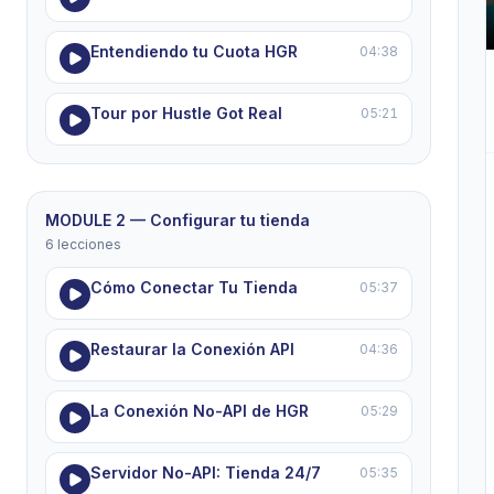
Entendiendo tu Cuota HGR
04:38
Tour por Hustle Got Real
05:21
MODULE 2 — Configurar tu tienda
6 lecciones
Cómo Conectar Tu Tienda
05:37
Restaurar la Conexión API
04:36
La Conexión No-API de HGR
05:29
Servidor No-API: Tienda 24/7
05:35