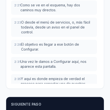
Como se ve en el esquema, hay dos
2:21
caminos muy directos.
O desde el menú de servicios, o, más fácil
2:23
todavía, desde un aviso en el panel de
control.
El objetivo es llegar a ese botón de
2:28
Configurar.
Una vez le damos a Configurar aquí, nos
2:31
aparece esta pantalla.
Y aquí es donde empieza de verdad el
2:35
proceso para conectar una de nuestras
tiendas con su propio servidor dedicado en
la nube.
SIGUIENTE PASO
Y ahora, ojo, mucho ojo, porque este es el
2:42