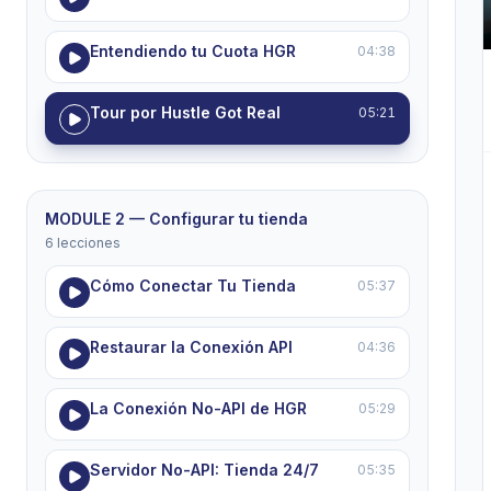
Entendiendo tu Cuota HGR
04:38
Tour por Hustle Got Real
05:21
MODULE 2 — Configurar tu tienda
6 lecciones
Cómo Conectar Tu Tienda
05:37
Restaurar la Conexión API
04:36
La Conexión No-API de HGR
05:29
Servidor No-API: Tienda 24/7
05:35