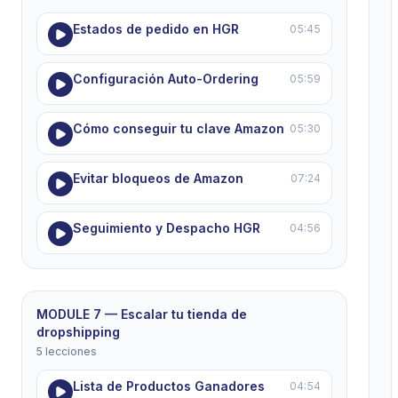
Estados de pedido en HGR
05:45
Configuración Auto-Ordering
05:59
Cómo conseguir tu clave Amazon
05:30
Evitar bloqueos de Amazon
07:24
Seguimiento y Despacho HGR
04:56
MODULE 7 — Escalar tu tienda de
dropshipping
5 lecciones
Lista de Productos Ganadores
04:54