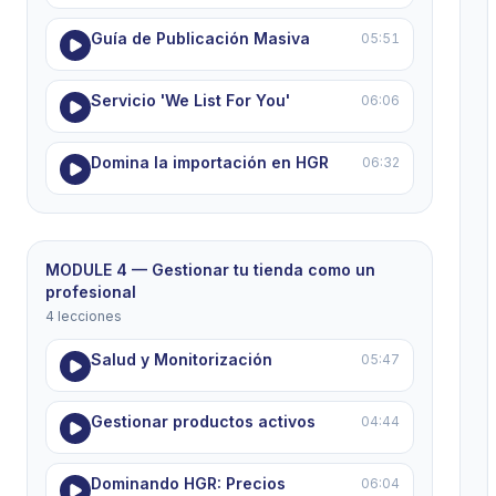
Guía de Publicación Masiva
05:51
Servicio 'We List For You'
06:06
Domina la importación en HGR
06:32
MODULE 4 — Gestionar tu tienda como un
profesional
4 lecciones
Salud y Monitorización
05:47
Gestionar productos activos
04:44
Dominando HGR: Precios
06:04