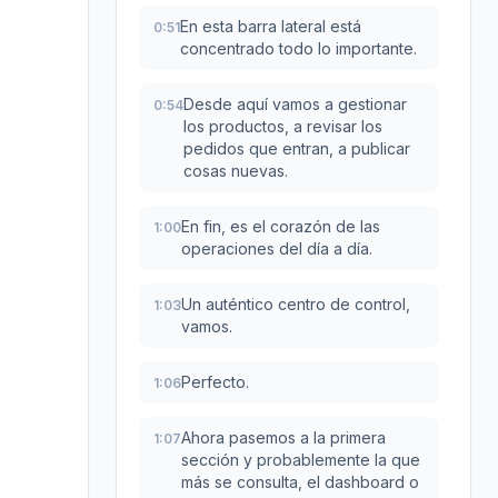
En esta barra lateral está
0:51
concentrado todo lo importante.
Desde aquí vamos a gestionar
0:54
los productos, a revisar los
pedidos que entran, a publicar
cosas nuevas.
En fin, es el corazón de las
1:00
operaciones del día a día.
Un auténtico centro de control,
1:03
vamos.
Perfecto.
1:06
Ahora pasemos a la primera
1:07
sección y probablemente la que
más se consulta, el dashboard o