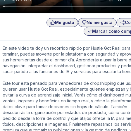
Me gusta
No me gusta
Co
Marcar como com
En este video te doy un recorrido rápido por Hustle Got Real para
terminar, puedas moverte por la plataforma con seguridad y apro
sus herramientas desde el primer día. Aprenderás a usar la barra 
navegación, interpretar el dashboard, gestionar productos y pedi
sacar partido a las funciones de IA y servicios para escalar tu tien
Este tour está pensado para vendedores de dropshipping que us
quieren usar Hustle Got Real, especialmente quienes empiezan y
evitar la curva de aprendizaje inicial. Verás cómo el dashboard mu
ventas, ingresos y beneficios en tiempo real, y cómo la plataforma
datos clave para tomar decisiones sin hojas de cálculo. También
descubrirás la organización por estados de producto, cómo contr
pedido desde la torre de control y qué atajos ofrece la IA para me
títulos, descripciones e imágenes. Finalmente repasamos los servi
premium que automatizan publicaciones y la gestión de pedidos, y