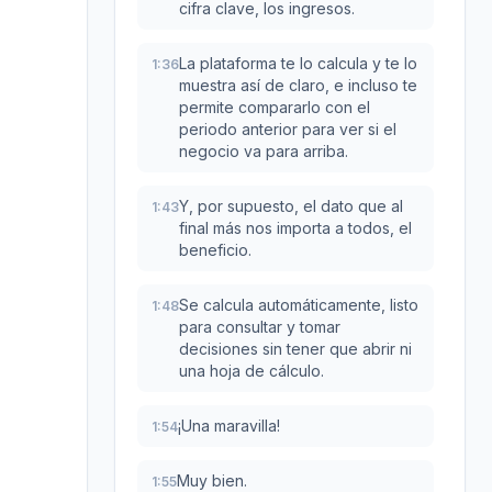
cifra clave, los ingresos.
La plataforma te lo calcula y te lo
1:36
muestra así de claro, e incluso te
permite compararlo con el
periodo anterior para ver si el
negocio va para arriba.
Y, por supuesto, el dato que al
1:43
final más nos importa a todos, el
beneficio.
Se calcula automáticamente, listo
1:48
para consultar y tomar
decisiones sin tener que abrir ni
una hoja de cálculo.
¡Una maravilla!
1:54
Muy bien.
1:55