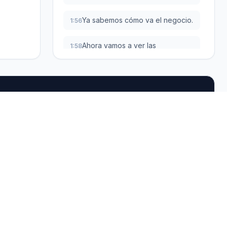
Ya sabemos cómo va el negocio.
1:56
Ahora vamos a ver las
1:58
herramientas para manejar el día
a día.
O sea, los productos y todos los
2:01
pedidos que van entrando.
La sección de productos está
2:05
súper bien organizada, la
verdad.
Se divide en cuatro estados
2:08
Servicios
Herramientas
que son muy lógicos.
gratis
Servicios
Los activos, que son los que
2:11
Calculadora de
Publicamos por ti
están a la venta.