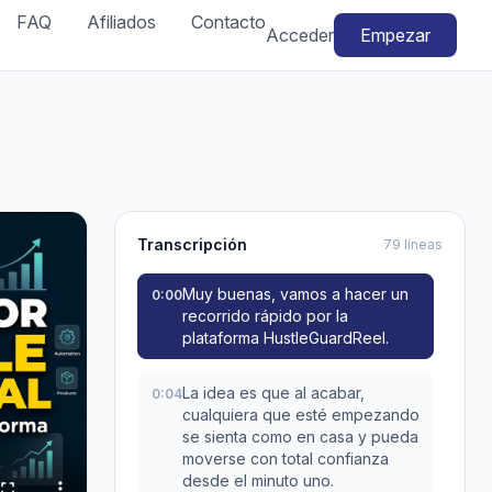
FAQ
Afiliados
Contacto
Acceder
Empezar
Transcripción
79 líneas
Muy buenas, vamos a hacer un
0:00
recorrido rápido por la
plataforma HustleGuardReel.
La idea es que al acabar,
0:04
cualquiera que esté empezando
se sienta como en casa y pueda
moverse con total confianza
desde el minuto uno.