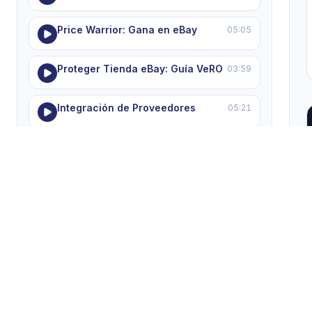
Price Warrior: Gana en eBay
05:05
Proteger Tienda eBay: Guía VeRO
03:59
Integración de Proveedores
05:21
Errores comunes en dropshipping
05:50
MODULE 8 — Soporte, ayuda y resolución de
problemas
5 lecciones
Dominando el Soporte HGR
05:22
Solucionar Errores 'Pending'
05:55