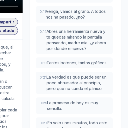
Venga, vamos al grano. A todos
0:11
nos ha pasado, ¿no?
mpartir
pletado
Abres una herramienta nueva y
0:14
te quedas mirando la pantalla
pensando, madre mía, ¿y ahora
 que, al
por dónde empiezo?
vechar
de
Tantos botones, tantos gráficos.
0:19
dos, y
da.
La verdad es que puede ser un
0:21
an o
poco abrumador al principio,
 buscan
pero que no cunda el pánico.
estra
 calcula
La promesa de hoy es muy
0:25
sencilla.
olar cada
jorar
cios
En solo unos minutos, todo este
0:27
 los