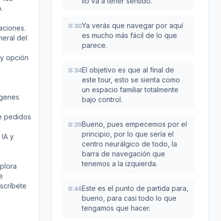
lío va a tener sentido.
.
Ya verás que navegar por aquí
0:30
aciones.
es mucho más fácil de lo que
neral del
parece.
 y opción
El objetivo es que al final de
0:34
este tour, esto se sienta como
un espacio familiar totalmente
ágenes
bajo control.
de pedidos
Bueno, pues empecemos por el
0:39
principio, por lo que sería el
 IA y
centro neurálgico de todo, la
barra de navegación que
tenemos a la izquierda.
xplora
e
uscríbete
Este es el punto de partida para,
0:46
bueno, para casi todo lo que
tengamos que hacer.