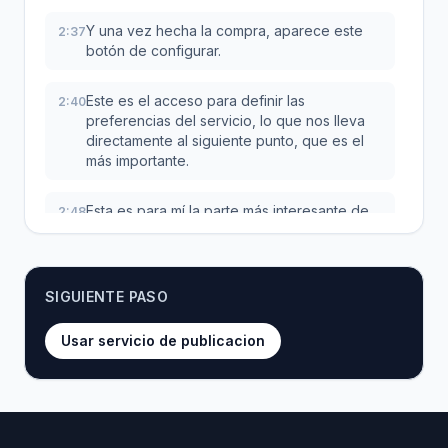
Y una vez hecha la compra, aparece este
2:37
botón de configurar.
Este es el acceso para definir las
2:40
preferencias del servicio, lo que nos lleva
directamente al siguiente punto, que es el
más importante.
Esta es para mí la parte más interesante de
2:48
todo el proceso.
Aquí se nos presenta una elección
2:51
SIGUIENTE PASO
fundamental.
Usar servicio de publicacion
¿Se prefiere que todo vaya en piloto
2:53
automático o mantener el control manual
sobre las decisiones importantes?
La primera decisión tiene que ver con los
2:58