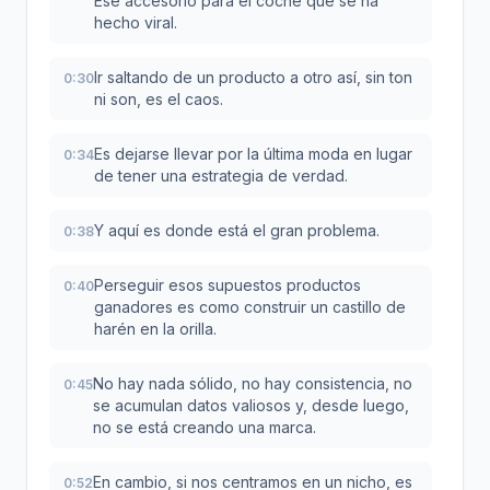
Ese accesorio para el coche que se ha
hecho viral.
Ir saltando de un producto a otro así, sin ton
0:30
ni son, es el caos.
Es dejarse llevar por la última moda en lugar
0:34
de tener una estrategia de verdad.
Y aquí es donde está el gran problema.
0:38
Perseguir esos supuestos productos
0:40
ganadores es como construir un castillo de
harén en la orilla.
No hay nada sólido, no hay consistencia, no
0:45
se acumulan datos valiosos y, desde luego,
no se está creando una marca.
En cambio, si nos centramos en un nicho, es
0:52