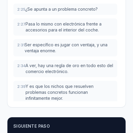
¿Se apunta a un problema concreto?
2:25
Pasa lo mismo con electrónica frente a
2:27
accesorios para el interior del coche.
Ser específico es jugar con ventaja, y una
2:31
ventaja enorme.
A ver, hay una regla de oro en todo esto del
2:34
comercio electrónico.
Y es que los nichos que resuelven
2:39
problemas concretos funcionan
infinitamente mejor.
Si un producto ahorra tiempo, da
2:43
comodidad o soluciona un dolor de cabeza,
es que se vende casi solo.
SIGUIENTE PASO