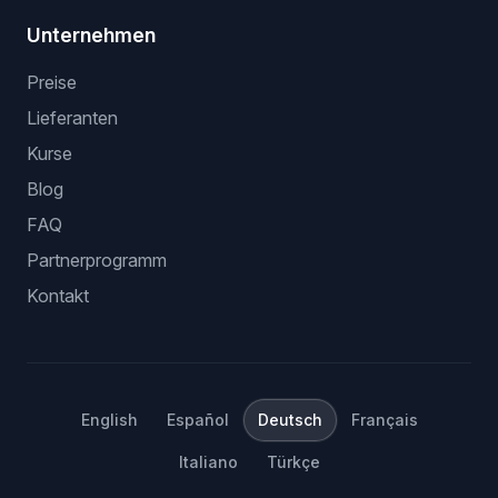
stock und preis monitoring
bulk listing software
eBay dropshipping ohne API
Shopify dropshipping automatisierung
Amazon dropshipping software
HGR MCP fuer AI tools
Unternehmen
Preise
Lieferanten
Kurse
Blog
FAQ
Partnerprogramm