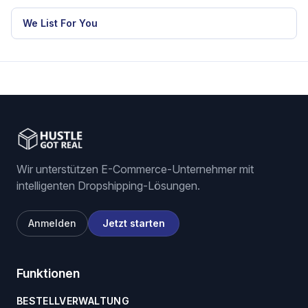
RELATED HGR WORKFLOW
eBay dropshipping software
eBay listing software
Stock and price monitoring
We List For You