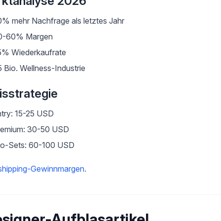
ktanalyse 2026
% mehr Nachfrage als letztes Jahr
0-60% Margen
5% Wiederkaufrate
5 Bio. Wellness-Industrie
isstrategie
try: 15-25 USD
remium: 30-50 USD
ro-Sets: 60-100 USD
shipping-Gewinnmargen
.
signer-Aufblasartikel