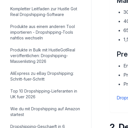
Mar
Kompletter Leitfaden zur Hustle Got
30
Real Dropshipping-Software
4
Produkte aus einem anderen Tool
6
importieren - Dropshipping-Tools
nahtlos wechseln
1,
Produkte in Bulk mit HustleGotReal
Pre
veröffentlichen: Dropshipping-
Massenlisting 2026
En
AliExpress zu eBay Dropshipping:
P
Schritt-fuer-Schritt
P
Top 10 Dropshipping-Lieferanten in
UK fuer 2026
Drop
Wie du mit Dropshipping auf Amazon
startest
2
.
De
Dropshipping-Geschaeft in 6