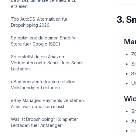
bewirbst, um erste Verkaeufe zu
erzielen
3
.
Sm
Top AutoDS-Alternativen für
Dropshipping 2026
So optimierst du deinen Shopify-
Mar
Store fuer Google (SEO)
7
So erstellst du ein Amazon-
Verkaeuferkonto: Schritt-fuer-Schritt-
S
Leitfaden
3x
eBay-Verkaeuferkonto erstellen:
U
Vollstaendiger Leitfaden
Wic
eBay Managed Payments verstehen:
Alles, was du wissen musst
S
Was ist Dropshipping? Kompletter
A
Leitfaden fuer Anfaenger
In