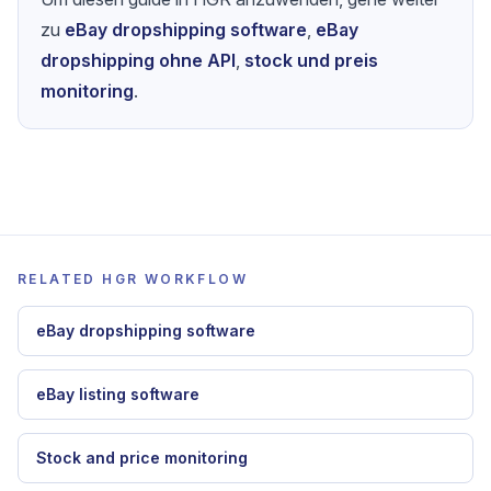
7-Tage Geld-zurueck-Garantie
Um diesen guide in HGR anzuwenden, gehe weiter
zu
eBay dropshipping software
,
eBay
dropshipping ohne API
,
stock und preis
monitoring
.