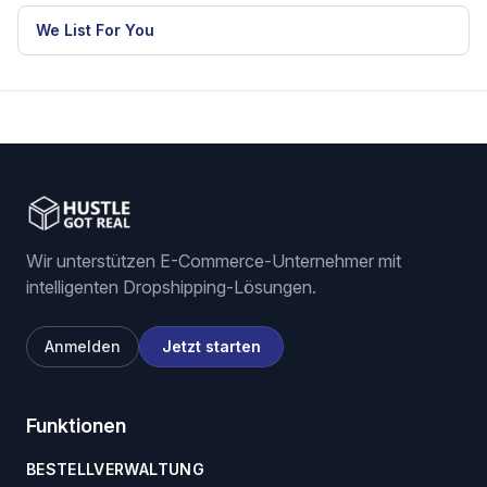
RELATED HGR WORKFLOW
eBay dropshipping software
eBay listing software
Stock and price monitoring
We List For You