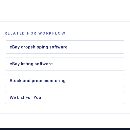
Um diesen guide in HGR anzuwenden, gehe weiter
zu
dropshipping automatisierungssoftware
,
eBay dropshipping software
,
stock und preis
monitoring
.
RELATED HGR WORKFLOW
eBay dropshipping software
eBay listing software