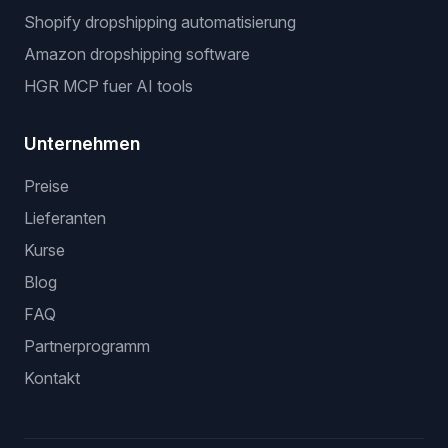
Beliebte workflows
dropshipping automatisierungssoftware
eBay dropshipping software
stock und preis monitoring
bulk listing software
eBay dropshipping ohne API
Shopify dropshipping automatisierung
Amazon dropshipping software
HGR MCP fuer AI tools
Unternehmen
Preise
Lieferanten