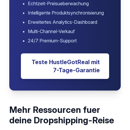
HustleGotReal
Schliesse dich tausenden
erfolgreichen Dropshippern an, die
HustleGotReal nutzen, um Zeit zu
sparen und Gewinne zu steigern.
Automatisiertes Bestandsmanagement
Echtzeit-Preisueberwachung
Intelligente Produktsynchronisierung
Erweitertes Analytics-Dashboard
Multi-Channel-Verkauf
24/7 Premium-Support
Teste HustleGotReal mit