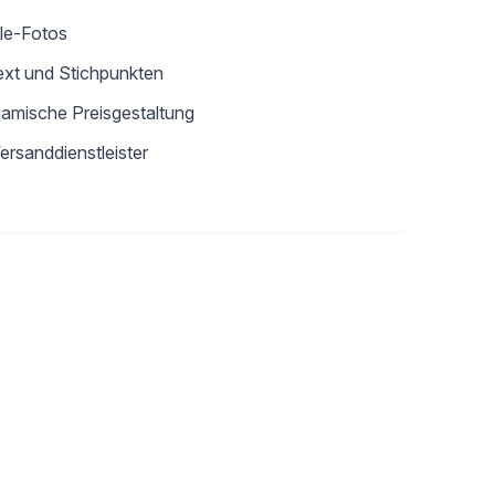
yle-Fotos
ext und Stichpunkten
amische Preisgestaltung
rsanddienstleister