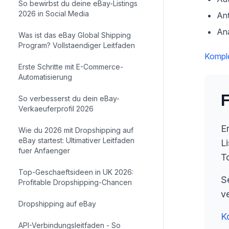
So bewirbst du deine eBay-Listings
2026 in Social Media
Ant
An
Was ist das eBay Global Shipping
Program? Vollstaendiger Leitfaden
Komple
Erste Schritte mit E-Commerce-
Automatisierung
F
So verbesserst du dein eBay-
Verkaeuferprofil 2026
E
Wie du 2026 mit Dropshipping auf
eBay startest: Ultimativer Leitfaden
L
fuer Anfaenger
T
Top-Geschaeftsideen in UK 2026:
S
Profitable Dropshipping-Chancen
v
Dropshipping auf eBay
K
API-Verbindungsleitfaden - So