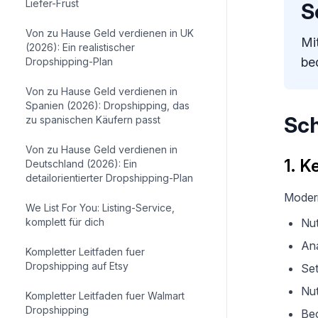
Liefer-Frust
S
Von zu Hause Geld verdienen in UK
Mi
(2026): Ein realistischer
be
Dropshipping-Plan
Von zu Hause Geld verdienen in
Spanien (2026): Dropshipping, das
Sch
zu spanischen Käufern passt
Von zu Hause Geld verdienen in
1. K
Deutschland (2026): Ein
detailorientierter Dropshipping-Plan
Modern
We List For You: Listing-Service,
komplett für dich
Nut
Ana
Kompletter Leitfaden fuer
Dropshipping auf Etsy
Set
Nut
Kompletter Leitfaden fuer Walmart
Dropshipping
Beo