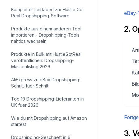
Kompletter Leitfaden zur Hustle Got
eBay-T
Real Dropshipping-Software
2. O
Produkte aus einem anderen Tool
importieren - Dropshipping-Tools
nahtlos wechseln
Art
Produkte in Bulk mit HustleGotReal
veröffentlichen: Dropshipping-
Tit
Massenlisting 2026
Kat
AliExpress zu eBay Dropshipping:
Bil
Schritt-fuer-Schritt
Mob
Top 10 Dropshipping-Lieferanten in
UK fuer 2026
Fortge
Wie du mit Dropshipping auf Amazon
startest
3. V
Dropshipping-Geschaeft in 6