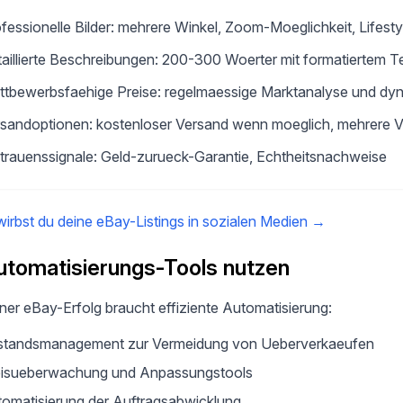
fessionelle Bilder: mehrere Winkel, Zoom-Moeglichkeit, Lifest
aillierte Beschreibungen: 200-300 Woerter mit formatiertem T
tbewerbsfaehige Preise: regelmaessige Marktanalyse und dyn
sandoptionen: kostenloser Versand wenn moeglich, mehrere Ve
trauenssignale: Geld-zurueck-Garantie, Echtheitsnachweise
irbst du deine eBay-Listings in sozialen Medien
→
utomatisierungs-Tools nutzen
er eBay-Erfolg braucht effiziente Automatisierung:
standsmanagement zur Vermeidung von Ueberverkaeufen
eisueberwachung und Anpassungstools
omatisierung der Auftragsabwicklung