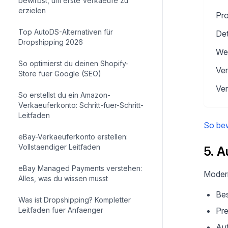
bewirbst, um erste Verkaeufe zu
erzielen
Pro
Top AutoDS-Alternativen für
Det
Dropshipping 2026
Wet
So optimierst du deinen Shopify-
Ver
Store fuer Google (SEO)
Ver
So erstellst du ein Amazon-
Verkaeuferkonto: Schritt-fuer-Schritt-
Leitfaden
So bew
eBay-Verkaeuferkonto erstellen:
Vollstaendiger Leitfaden
5. A
eBay Managed Payments verstehen:
Modern
Alles, was du wissen musst
Be
Was ist Dropshipping? Kompletter
Leitfaden fuer Anfaenger
Pr
Aut