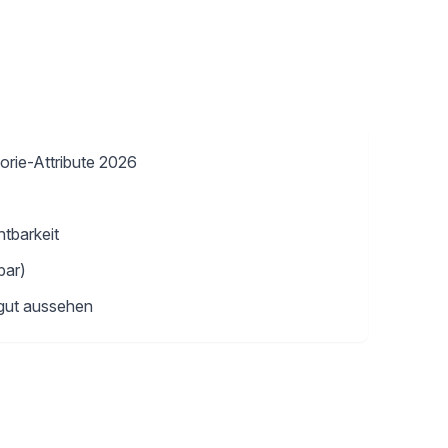
gorie-Attribute 2026
htbarkeit
bar)
n gut aussehen
→