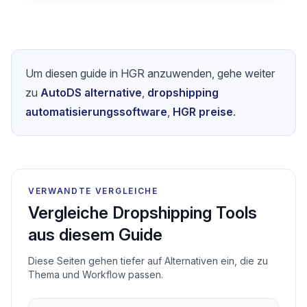
haben. Starte heute mit unserem
risikofreien Test!
Teste Hustle Got Real mit 7-
Tage-Garantie
Um diesen guide in HGR anzuwenden, gehe weiter
zu
AutoDS alternative
,
dropshipping
automatisierungssoftware
,
HGR preise
.