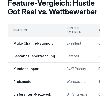
Feature-Vergleich: Hustle
Got Real vs. Wettbewerber
HUSTLE
FEATURE
AUTO
GOT REAL
Multi-Channel-Support
Exzellent
Gut
Bestandsueberwachung
Echtzeit
Verzo
Kundensupport
24/7 Priority
Begre
Preismodell
Wertbasiert
Teuer
Lieferanten-Netzwerk
Umfangreich
Gut