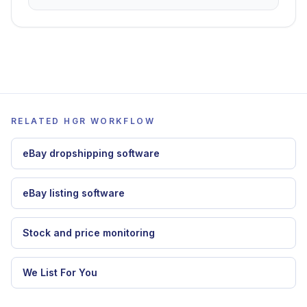
Easync Alternative
Vergleiche No API Workflows, Monitoring und
Lieferantenstabilitaet.
Dropship.io Alternative
Vergleiche Produktrecherche mit Listing,
Monitoring und Bestellungen.
RELATED HGR WORKFLOW
eBay dropshipping software