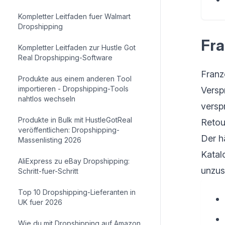
Kompletter Leitfaden fuer Walmart
Dropshipping
Fra
Kompletter Leitfaden zur Hustle Got
Real Dropshipping-Software
Franz
Produkte aus einem anderen Tool
importieren - Dropshipping-Tools
Versp
nahtlos wechseln
versp
Produkte in Bulk mit HustleGotReal
Retou
veröffentlichen: Dropshipping-
Der hä
Massenlisting 2026
Katal
AliExpress zu eBay Dropshipping:
unzu
Schritt-fuer-Schritt
Top 10 Dropshipping-Lieferanten in
UK fuer 2026
Wie du mit Dropshipping auf Amazon