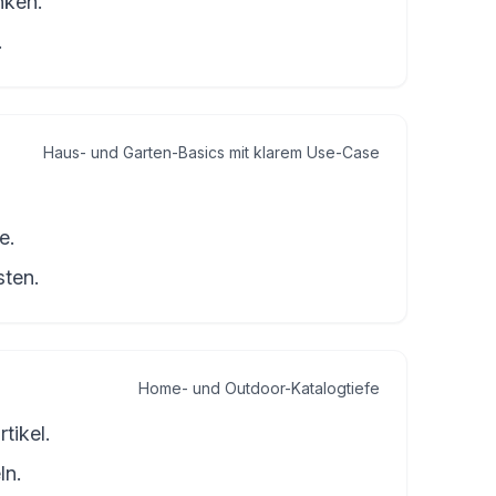
nken.
.
Haus- und Garten-Basics mit klarem Use-Case
e.
sten.
Home- und Outdoor-Katalogtiefe
tikel.
ln.