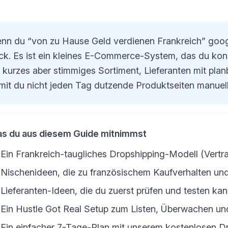
nn du “von zu Hause Geld verdienen Frankreich” googel
ick. Es ist ein kleines E-Commerce-System, das du kons
n kurzes aber stimmiges Sortiment, Lieferanten mit pla
mit du nicht jeden Tag dutzende Produktseiten manuell 
s du aus diesem Guide mitnimmst
Ein Frankreich-taugliches Dropshipping-Modell (Vertra
Nischenideen, die zu französischem Kaufverhalten un
Lieferanten-Ideen, die du zuerst prüfen und testen kan
Ein Hustle Got Real Setup zum Listen, Überwachen un
Ein einfacher 7-Tage-Plan mit unserem kostenlosen D